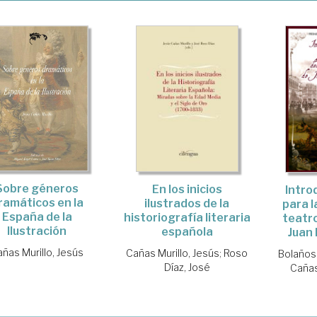
Sobre géneros
En los inicios
Intro
ramáticos en la
ilustrados de la
para l
España de la
historiografía literaria
teatro
Ilustración
española
Juan 
ñas Murillo, Jesús
Cañas Murillo, Jesús
;
Roso
Bolaños
Díaz, José
Cañas