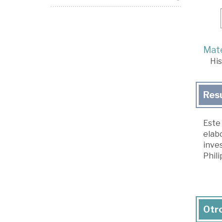
Mate
His
Res
Este 
elab
inve
Phil
Otro