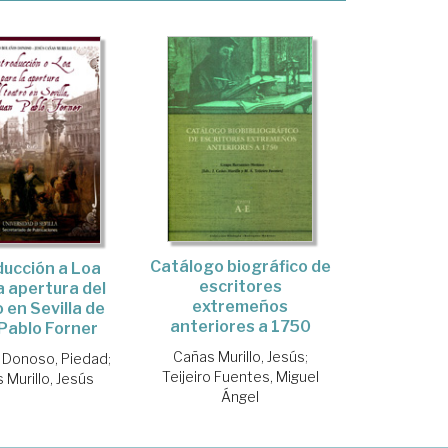
Catálogo biográfico de
ducción a Loa
escritores
a apertura del
extremeños
 en Sevilla de
anteriores a 1750
Pablo Forner
Cañas Murillo, Jesús
;
 Donoso, Piedad
;
Teijeiro Fuentes, Miguel
 Murillo, Jesús
Ángel