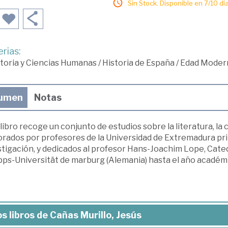
Sin Stock. Disponible en 7/10 día
rias:
toria y Ciencias Humanas
/
Historia de España
/
Edad Moder
umen
Notas
libro recoge un conjunto de estudios sobre la literatura, la c
orados por profesores de la Universidad de Extremadura pri
stigación, y dedicados al profesor Hans-Joachim Lope, Cate
ipps-Universität de marburg (Alemania) hasta el año acadé
s libros de Cañas Murillo, Jesús