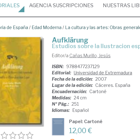
ORIALES
AGENCIA
SUSCRIPCIONES
NUESTRAS
LI
oria de España
/
Edad Moderna
/
La cultura y las artes: Obras genera
Aufklärung
estudios sobre la Ilustracion 
Editor/a
Cañas Murillo, Jesús
ISBN:
9788477237129
Editorial:
Universidad de Extremadura
Fecha de la edición:
2007
Lugar de la edición:
Cáceres. España
Encuadernación:
Cartoné
Medidas:
24 cm
Nº Pág.:
251
Idiomas:
Español
Papel: Cartoné
12,00 €