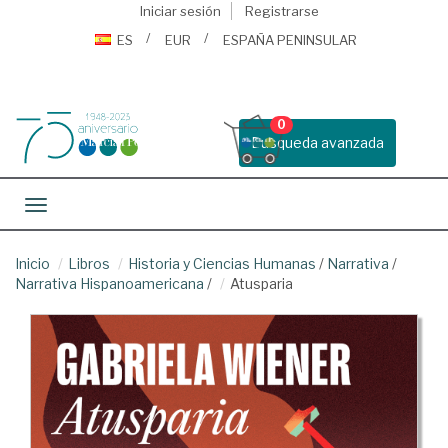
Iniciar sesión
Registrarse
ES
EUR
ESPAÑA PENINSULAR
0
Busqueda avanzada
Toggle navigation
Inicio
Libros
Historia y Ciencias Humanas
/
Narrativa
/
Narrativa Hispanoamericana
/
Atusparia