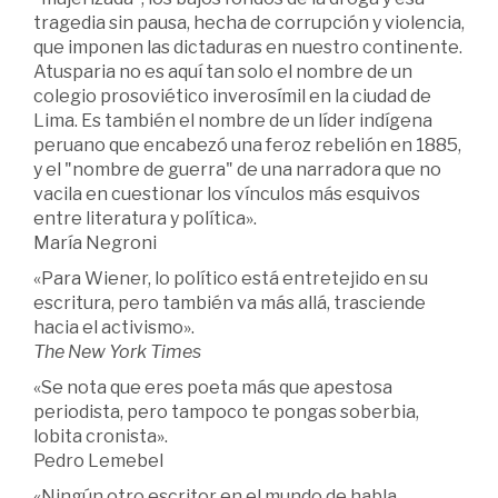
tragedia sin pausa, hecha de corrupción y violencia,
que imponen las dictaduras en nuestro continente.
Atusparia no es aquí tan solo el nombre de un
colegio prosoviético inverosímil en la ciudad de
Lima. Es también el nombre de un líder indígena
peruano que encabezó una feroz rebelión en 1885,
y el "nombre de guerra" de una narradora que no
vacila en cuestionar los vínculos más esquivos
entre literatura y política».
María Negroni
«Para Wiener, lo político está entretejido en su
escritura, pero también va más allá, trasciende
hacia el activismo».
The New York Times
«Se nota que eres poeta más que apestosa
periodista, pero tampoco te pongas soberbia,
lobita cronista».
Pedro Lemebel
«Ningún otro escritor en el mundo de habla