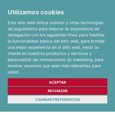
Utilizamos cookies
Este sitio web utiliza cookies y otras tecnologías
de seguimiento para mejorar su experiencia de
navegación con los siguientes fines:
para habilitar
la funcionalidad básica del sitio web
,
para brindar
una mejor experiencia en el sitio web
,
medir su
interés en nuestros productos y servicios y
personalizar las interacciones de marketing
,
para
mostrar anuncios que sean más relevantes para
usted
.
ACEPTAR
RECHAZAR
CAMBIAR PREFERENCIAS