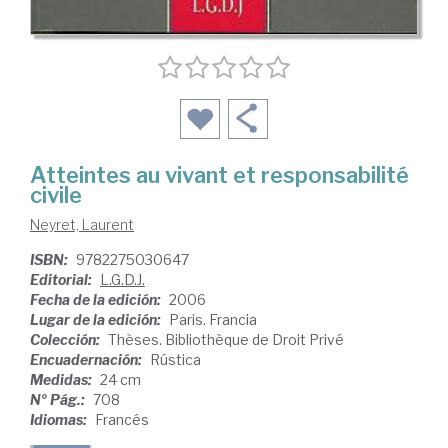
Atteintes au vivant et responsabilité
civile
Neyret, Laurent
ISBN:
9782275030647
Editorial:
L.G.D.J.
Fecha de la edición:
2006
Lugar de la edición:
Paris. Francia
Colección:
Thèses. Bibliothèque de Droit Privé
Encuadernación:
Rústica
Medidas:
24 cm
Nº Pág.:
708
Idiomas:
Francés