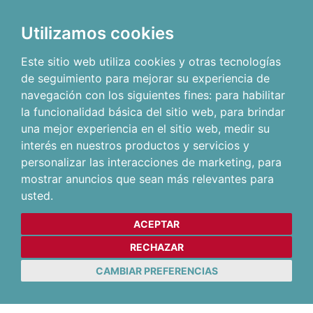
Utilizamos cookies
Este sitio web utiliza cookies y otras tecnologías
de seguimiento para mejorar su experiencia de
navegación con los siguientes fines:
para habilitar
la funcionalidad básica del sitio web
,
para brindar
una mejor experiencia en el sitio web
,
medir su
interés en nuestros productos y servicios y
personalizar las interacciones de marketing
,
para
mostrar anuncios que sean más relevantes para
usted
.
ACEPTAR
RECHAZAR
CAMBIAR PREFERENCIAS