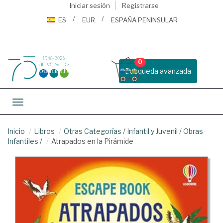
Iniciar sesión
Registrarse
ES
EUR
ESPAÑA PENINSULAR
0
Busqueda avanzada
Toggle navigation
Inicio
Libros
Otras Categorías
/
Infantil y Juvenil
/
Obras
Infantiles
/
Atrapados en la Pirámide