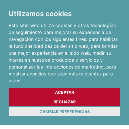
Utilizamos cookies
Este sitio web utiliza cookies y otras tecnologías
de seguimiento para mejorar su experiencia de
navegación con los siguientes fines:
para habilitar
la funcionalidad básica del sitio web
,
para brindar
una mejor experiencia en el sitio web
,
medir su
interés en nuestros productos y servicios y
personalizar las interacciones de marketing
,
para
mostrar anuncios que sean más relevantes para
usted
.
ACEPTAR
RECHAZAR
CAMBIAR PREFERENCIAS