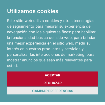
Utilizamos cookies
Este sitio web utiliza cookies y otras tecnologías
de seguimiento para mejorar su experiencia de
navegación con los siguientes fines:
para habilitar
la funcionalidad básica del sitio web
,
para brindar
una mejor experiencia en el sitio web
,
medir su
interés en nuestros productos y servicios y
personalizar las interacciones de marketing
,
para
mostrar anuncios que sean más relevantes para
usted
.
ACEPTAR
RECHAZAR
CAMBIAR PREFERENCIAS