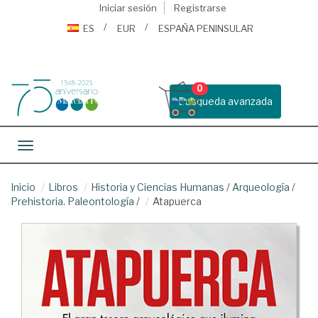
Iniciar sesión
Registrarse
ES
EUR
ESPAÑA PENINSULAR
0
Busqueda avanzada
Toggle navigation
Inicio
Libros
Historia y Ciencias Humanas
/
Arqueología
/
Prehistoria. Paleontología
/
Atapuerca