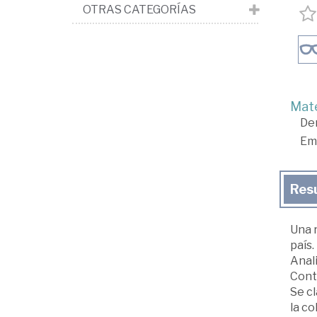
OTRAS CATEGORÍAS
Mate
De
Em
Res
Una 
país.
Anali
Conti
Se cl
la co