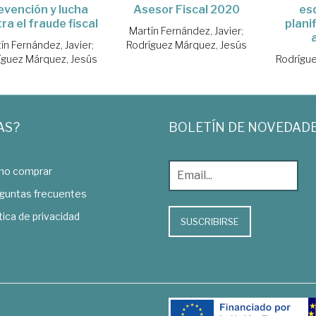
evención y lucha
Asesor Fiscal 2020
es
ra el fraude fiscal
planif
Martín Fernández, Javier
;
ín Fernández, Javier
;
Rodríguez Márquez, Jesús
íguez Márquez, Jesús
Rodrígue
AS?
BOLETÍN DE NOVEDAD
o comprar
guntas frecuentes
tica de privacidad
SUSCRIBIRSE