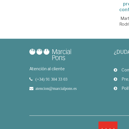
pr
cont
Mart
Rodr
¿DUD
Atención al cliente
Com
Pre
(+34) 91 304 33 03
Polí
atencion@marcialpons.es