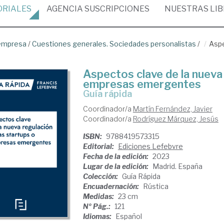
ORIALES
AGENCIA
SUSCRIPCIONES
NUESTRAS
LI
empresa
/
Cuestiones generales. Sociedades personalistas
/
Aspe
Aspectos clave de la nueva 
empresas emergentes
Guía rápida
Coordinador/a
Martín Fernández, Javier
Coordinador/a
Rodríguez Márquez, Jesús
ISBN:
9788419573315
Editorial:
Ediciones Lefebvre
Fecha de la edición:
2023
Lugar de la edición:
Madrid. España
Colección:
Guía Rápida
Encuadernación:
Rústica
Medidas:
23 cm
Nº Pág.:
121
Idiomas:
Español