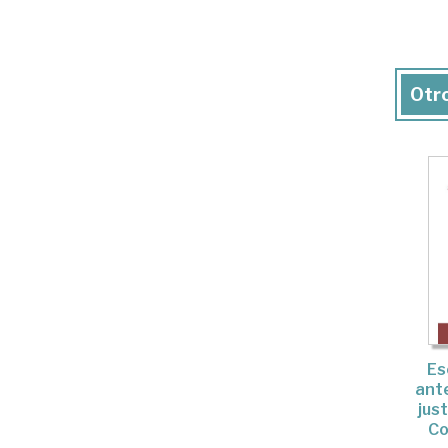
Otro
Es
ante
just
Co