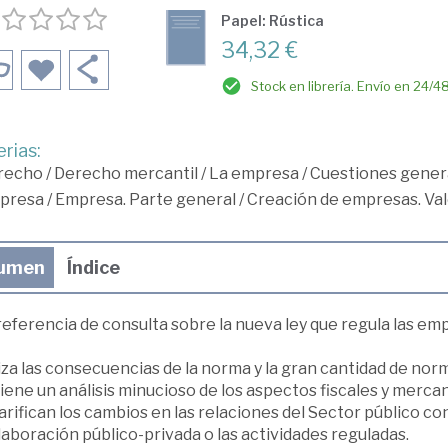
Papel: Rústica
34,32 €
Stock en librería. Envío en 24/4
rias:
recho
/
Derecho mercantil
/
La empresa
/
Cuestiones genera
presa
/
Empresa. Parte general
/
Creación de empresas. Va
umen
Índice
referencia de consulta sobre la nueva ley que regula las e
za las consecuencias de la norma y la gran cantidad de norma
ene un análisis minucioso de los aspectos fiscales y mercant
arifican los cambios en las relaciones del Sector público c
laboración público-privada o las actividades reguladas.