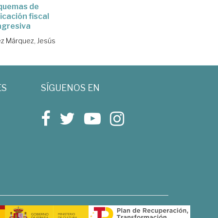
quemas de
icación fiscal
agresiva
z Márquez, Jesús
ES
SÍGUENOS EN