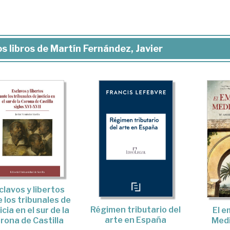
s libros de Martín Fernández, Javier
clavos y libertos
 los tribunales de
Régimen tributario del
El e
icia en el sur de la
arte en España
Med
rona de Castilla