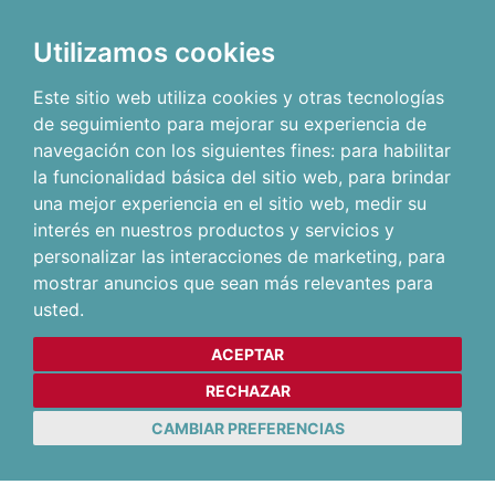
Utilizamos cookies
Este sitio web utiliza cookies y otras tecnologías
de seguimiento para mejorar su experiencia de
navegación con los siguientes fines:
para habilitar
la funcionalidad básica del sitio web
,
para brindar
una mejor experiencia en el sitio web
,
medir su
interés en nuestros productos y servicios y
personalizar las interacciones de marketing
,
para
mostrar anuncios que sean más relevantes para
usted
.
ACEPTAR
RECHAZAR
CAMBIAR PREFERENCIAS