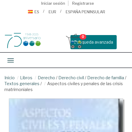
Iniciar sesión
Registrarse
ES
EUR
ESPAÑA PENINSULAR
0
Busqueda avanzada
Toggle navigation
Inicio
Libros
Derecho
/
Derecho civil
/
Derecho de familia
/
Textos generales
/
Aspectos civiles y penales de las crisis
matrimoniales