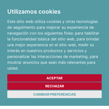
Utilizamos cookies
Este sitio web utiliza cookies y otras tecnologías
de seguimiento para mejorar su experiencia de
navegación con los siguientes fines:
para habilitar
la funcionalidad básica del sitio web
,
para brindar
una mejor experiencia en el sitio web
,
medir su
interés en nuestros productos y servicios y
personalizar las interacciones de marketing
,
para
mostrar anuncios que sean más relevantes para
usted
.
ACEPTAR
RECHAZAR
CAMBIAR PREFERENCIAS