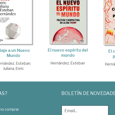
El nuevo espíritu del
iaje a un Nuevo
El 
mundo
Mundo
Hernández, Esteban
rnández, Esteban
;
Herná
Juliana, Enric
AS?
BOLETÍN DE NOVEDAD
o comprar