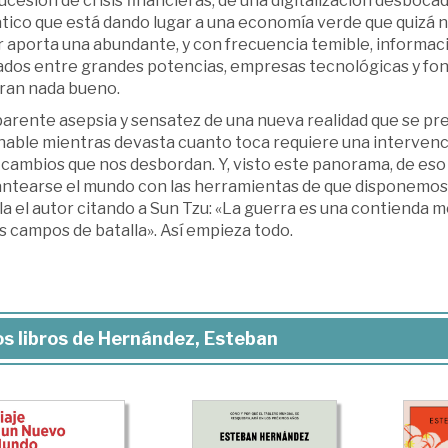
sucesión de crisis financieras, de una digitalización desboca
ático que está dando lugar a una economía verde que quizá 
 aporta una abundante, y con frecuencia temible, informaci
ados entre grandes potencias, empresas tecnológicas y fon
ran nada bueno.
parente asepsia y sensatez de una nueva realidad que se p
nable mientras devasta cuanto toca requiere una intervenc
cambios que nos desbordan. Y, visto este panorama, de eso 
antearse el mundo con las herramientas de que disponemos: 
a el autor citando a Sun Tzu: «La guerra es una contienda 
s campos de batalla». Así empieza todo.
s libros de Hernández, Esteban