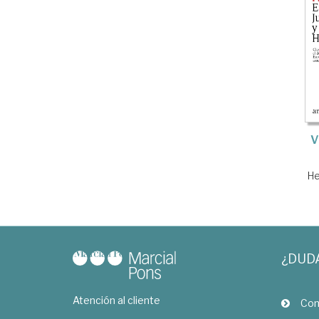
V
He
¿DUD
Atención al cliente
Com