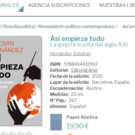
ORIALES
AGENCIA
SUSCRIPCIONES
NUESTRAS
LI
/
Filosofía política
/
Pensamiento político contemporáneo
/
Así e
Así empieza todo
la guerra oculta del siglo XXI
Hernández, Esteban
ISBN:
9788434432963
Editorial:
Editorial Ariel
Fecha de la edición:
2020
Lugar de la edición:
Barcelona. España
Encuadernación:
Rústica
Medidas:
23 cm
Nº Pág.:
267
Idiomas:
Español
Papel: Rústica
19,90 €