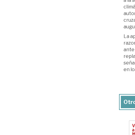
a la 
clim
autor
cruz
augu
La a
razo
ante 
repl
señal
en lo
Otro