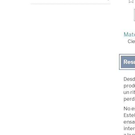
Mate
Cie
Res
Desd
produ
un ri
perdi
No es
Este
ensay
inter