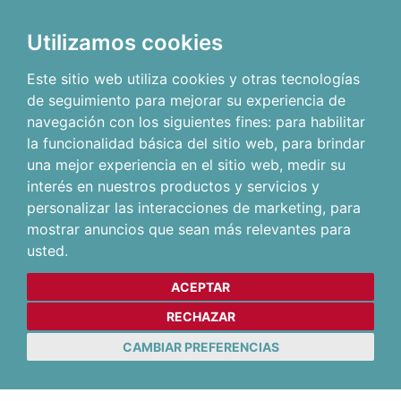
Utilizamos cookies
Este sitio web utiliza cookies y otras tecnologías
de seguimiento para mejorar su experiencia de
navegación con los siguientes fines:
para habilitar
la funcionalidad básica del sitio web
,
para brindar
una mejor experiencia en el sitio web
,
medir su
interés en nuestros productos y servicios y
personalizar las interacciones de marketing
,
para
mostrar anuncios que sean más relevantes para
usted
.
ACEPTAR
RECHAZAR
CAMBIAR PREFERENCIAS