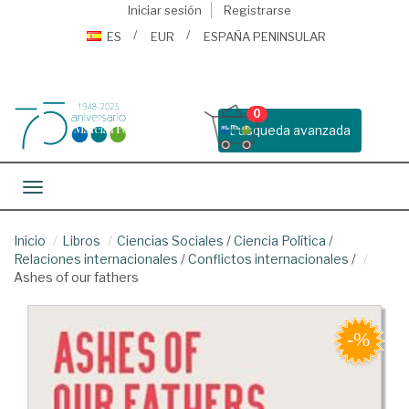
Iniciar sesión
Registrarse
ES
EUR
ESPAÑA PENINSULAR
0
Busqueda avanzada
Toggle navigation
Inicio
Libros
Ciencias Sociales
/
Ciencia Política
/
Relaciones internacionales
/
Conflictos internacionales
/
Ashes of our fathers