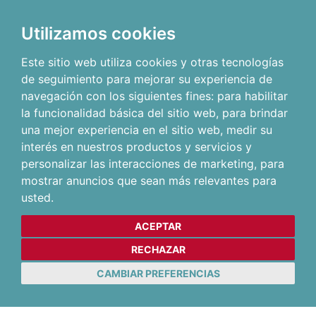
Utilizamos cookies
Este sitio web utiliza cookies y otras tecnologías
de seguimiento para mejorar su experiencia de
navegación con los siguientes fines:
para habilitar
la funcionalidad básica del sitio web
,
para brindar
una mejor experiencia en el sitio web
,
medir su
interés en nuestros productos y servicios y
personalizar las interacciones de marketing
,
para
mostrar anuncios que sean más relevantes para
usted
.
ACEPTAR
RECHAZAR
CAMBIAR PREFERENCIAS