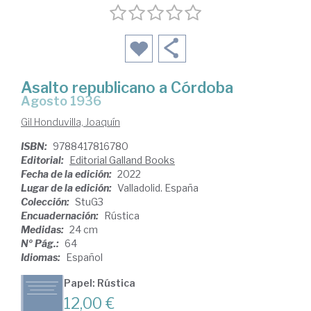
Asalto republicano a Córdoba
Agosto 1936
Gil Honduvilla, Joaquín
ISBN:
9788417816780
Editorial:
Editorial Galland Books
Fecha de la edición:
2022
Lugar de la edición:
Valladolid. España
Colección:
StuG3
Encuadernación:
Rústica
Medidas:
24 cm
Nº Pág.:
64
Idiomas:
Español
Papel: Rústica
12,00 €