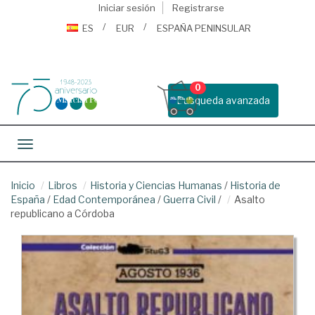
Iniciar sesión
Registrarse
ES
EUR
ESPAÑA PENINSULAR
0
Busqueda avanzada
Toggle navigation
Inicio
Libros
Historia y Ciencias Humanas
/
Historia de
España
/
Edad Contemporánea
/
Guerra Civil
/
Asalto
republicano a Córdoba