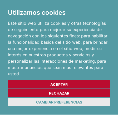
Utilizamos cookies
Este sitio web utiliza cookies y otras tecnologías
de seguimiento para mejorar su experiencia de
navegación con los siguientes fines:
para habilitar
la funcionalidad básica del sitio web
,
para brindar
una mejor experiencia en el sitio web
,
medir su
interés en nuestros productos y servicios y
personalizar las interacciones de marketing
,
para
mostrar anuncios que sean más relevantes para
usted
.
ACEPTAR
RECHAZAR
CAMBIAR PREFERENCIAS