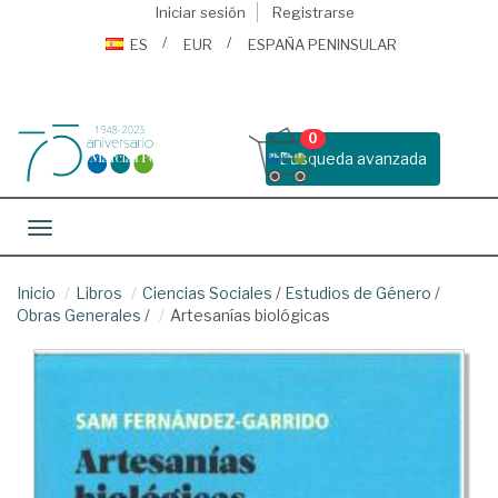
Iniciar sesión
Registrarse
ES
EUR
ESPAÑA PENINSULAR
0
Busqueda avanzada
Toggle navigation
Inicio
Libros
Ciencias Sociales
/
Estudios de Género
/
Obras Generales
/
Artesanías biológicas