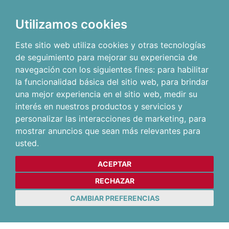
Utilizamos cookies
Este sitio web utiliza cookies y otras tecnologías
de seguimiento para mejorar su experiencia de
navegación con los siguientes fines:
para habilitar
la funcionalidad básica del sitio web
,
para brindar
una mejor experiencia en el sitio web
,
medir su
interés en nuestros productos y servicios y
personalizar las interacciones de marketing
,
para
mostrar anuncios que sean más relevantes para
usted
.
ACEPTAR
RECHAZAR
CAMBIAR PREFERENCIAS