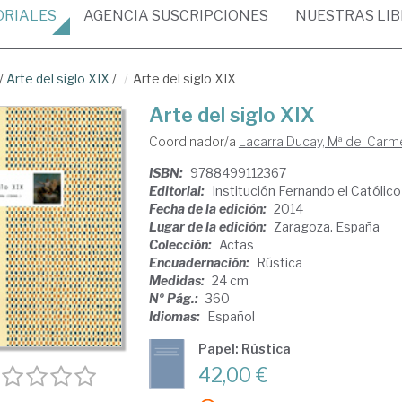
ORIALES
AGENCIA
SUSCRIPCIONES
NUESTRAS
LI
/
Arte del siglo XIX
/
Arte del siglo XIX
Arte del siglo XIX
Coordinador/a
Lacarra Ducay, Mª del Carm
ISBN:
9788499112367
Editorial:
Institución Fernando el Católico
Fecha de la edición:
2014
Lugar de la edición:
Zaragoza. España
Colección:
Actas
Encuadernación:
Rústica
Medidas:
24 cm
Nº Pág.:
360
Idiomas:
Español
Papel: Rústica
42,00 €