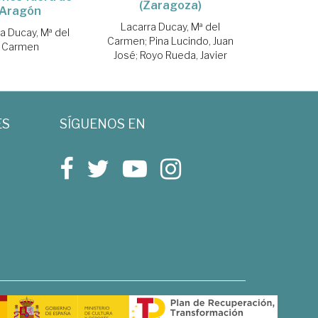
(Zaragoza)
Aragón
Lacarra Ducay, Mª del
a Ducay, Mª del
Carmen
;
Pina Lucindo, Juan
Carmen
José
;
Royo Rueda, Javier
ES
SÍGUENOS EN