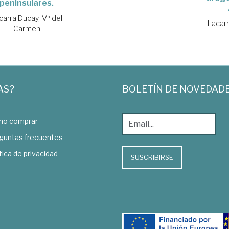
peninsulares.
carra Ducay, Mª del
Lacarr
Carmen
AS?
BOLETÍN DE NOVEDAD
o comprar
guntas frecuentes
tica de privacidad
SUSCRIBIRSE