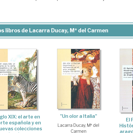
s libros de Lacarra Ducay, Mª del Carmen
"Un olor a Italia"
iglo XIX: el arte en
El 
orte española y en
Lacarra Ducay, Mª del
Histó
nuevas colecciones
Carmen
arago