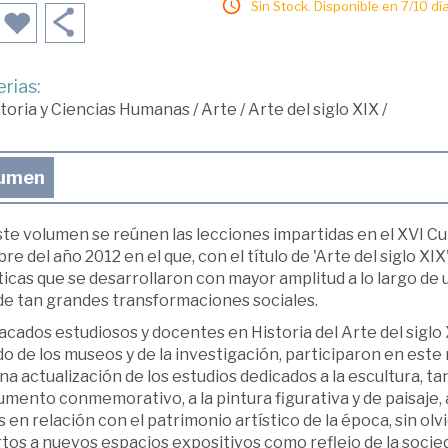
Sin Stock. Disponible en 7/10 día
rias:
toria y Ciencias Humanas
/
Arte
/
Arte del siglo XIX
/
umen
te volumen se reúnen las lecciones impartidas en el XVI Cu
re del año 2012 en el que, con el título de 'Arte del siglo XI
ticas que se desarrollaron con mayor amplitud a lo largo de u
 de tan grandes transformaciones sociales.
cados estudiosos y docentes en Historia del Arte del siglo 
 de los museos y de la investigación, participaron en este 
na actualización de los estudios dedicados a la escultura, t
ento conmemorativo, a la pintura figurativa y de paisaje, al d
s en relación con el patrimonio artístico de la época, sin olv
tos a nuevos espacios expositivos como reflejo de la socie