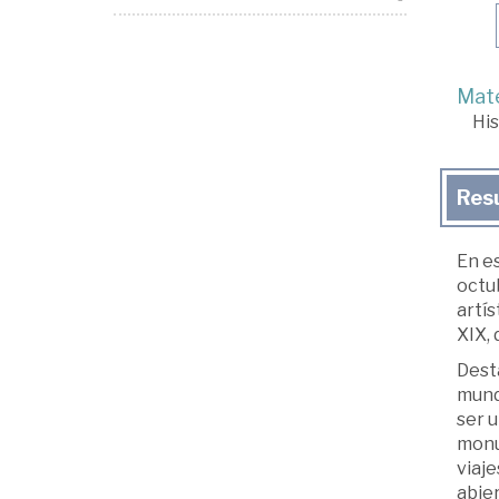
Mate
His
Res
En es
octub
artís
XIX,
Desta
mundo
ser u
monum
viaje
abier