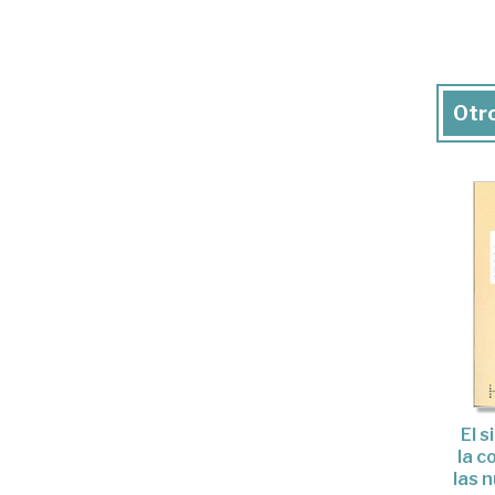
Otro
El s
la c
las 