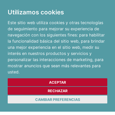
Utilizamos cookies
Este sitio web utiliza cookies y otras tecnologías
de seguimiento para mejorar su experiencia de
navegación con los siguientes fines:
para habilitar
la funcionalidad básica del sitio web
,
para brindar
una mejor experiencia en el sitio web
,
medir su
interés en nuestros productos y servicios y
personalizar las interacciones de marketing
,
para
mostrar anuncios que sean más relevantes para
usted
.
ACEPTAR
RECHAZAR
CAMBIAR PREFERENCIAS