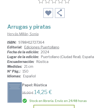
Arrugas y piratas
Hervás Millán, Sonia
ISBN:
9788412727364
Editorial:
Ediciones Puertollano
Fecha de la edición:
2024
Lugar de la edición:
Puertollano (Ciudad Real). España
Encuadernación:
Rústica
Medidas:
21 cm
Nº Pág.:
150
Idiomas:
Español
Papel: Rústica
14,25 €
15,00 €
Stock en librería. Envío en 24/48 horas