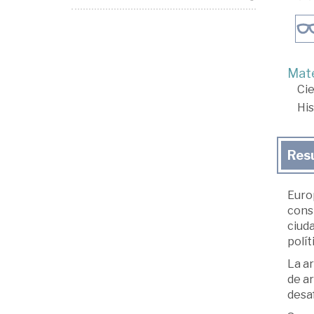
Mate
Cie
His
Res
Euro
cons
ciud
polít
La a
de ar
desa