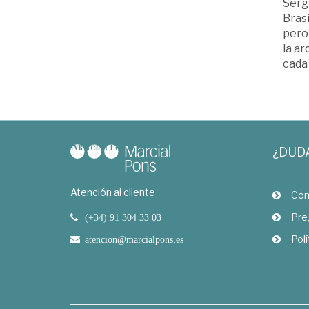
Sergi
Brasi
pero 
la a
cada
¿DUD
Atención al cliente
Com
Pre
(+34) 91 304 33 03
Polí
atencion@marcialpons.es