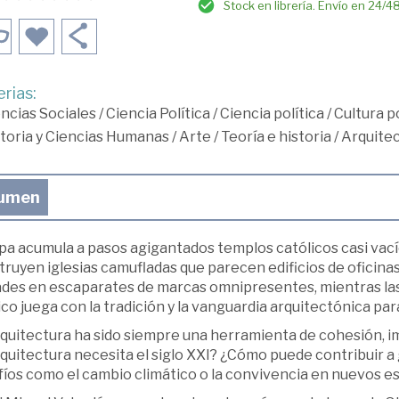
Stock en librería. Envío en 24/4
rias:
ncias Sociales
/
Ciencia Política
/
Ciencia política
/
Cultura po
toria y Ciencias Humanas
/
Arte
/
Teoría e historia
/
Arquite
umen
pa acumula a pasos agigantados templos católicos casi vací
truyen iglesias camufladas que parecen edificios de oficin
ades en escaparates de marcas omnipresentes, mientras las 
ico juega con la tradición y la vanguardia arquitectónica par
rquitectura ha sido siempre una herramienta de cohesión, i
quitectura necesita el siglo XXI? ¿Cómo puede contribuir a 
fíos como el cambio climático o la convivencia en nuevos e