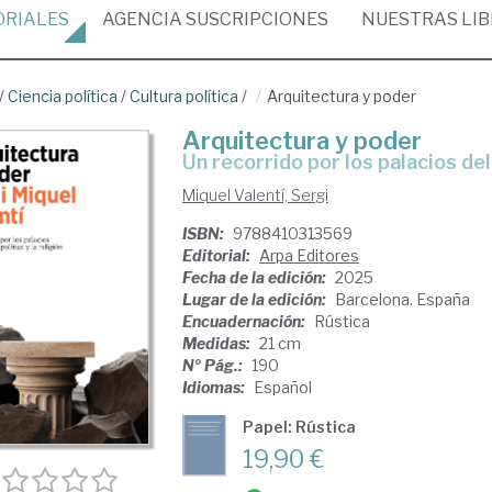
ORIALES
AGENCIA
SUSCRIPCIONES
NUESTRAS
LI
/
Ciencia política
/
Cultura política
/
Arquitectura y poder
Arquitectura y poder
Un recorrido por los palacios del 
Miquel Valentí, Sergi
ISBN:
9788410313569
Editorial:
Arpa Editores
Fecha de la edición:
2025
Lugar de la edición:
Barcelona. España
Encuadernación:
Rústica
Medidas:
21 cm
Nº Pág.:
190
Idiomas:
Español
Papel: Rústica
19,90 €