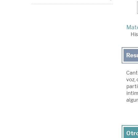
Mate
His
Res
Canta
voz, 
parti
inti
algun
Otro