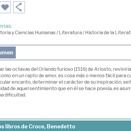
rias:
toria y Ciencias Humanas
/
Literatura
/
Historia de la Liter
umen
r las octavas del Orlando furioso (1516) de Ariosto, revivirl
como en un rapto de amor, es cosa más o menos fácil para cu
cular encanto, determinar el carácter de su inspiración, se
midad de aquel sentimiento que en él se hace poesía, es asu
a dificultad.
s libros de Croce, Benedetto