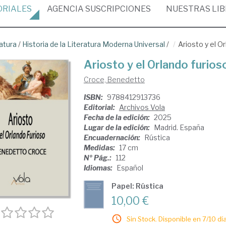
ORIALES
AGENCIA
SUSCRIPCIONES
NUESTRAS
LI
atura
/
Historia de la Literatura Moderna Universal
/
Ariosto y el O
Ariosto y el Orlando furios
Croce, Benedetto
ISBN:
9788412913736
Editorial:
Archivos Vola
Fecha de la edición:
2025
Lugar de la edición:
Madrid. España
Encuadernación:
Rústica
Medidas:
17 cm
Nº Pág.:
112
Idiomas:
Español
Papel: Rústica
10,00 €
Sin Stock. Disponible en 7/10 día