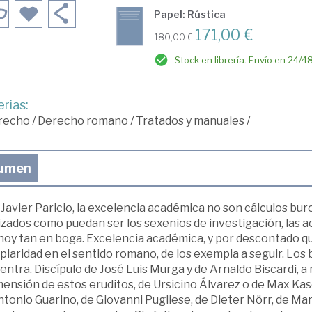
Papel: Rústica
171,00 €
180,00 €
Stock en librería. Envío en 24/4
rias:
recho
/
Derecho romano
/
Tratados y manuales
/
umen
 Javier Paricio, la excelencia académica no son cálculos b
izados como puedan ser los sexenios de investigación, las a
hoy tan en boga. Excelencia académica, y por descontado que
laridad en el sentido romano, de los exempla a seguir. Los b
ntra. Discípulo de José Luis Murga y de Arnaldo Biscardi, 
mensión de estos eruditos, de Ursicino Álvarez o de Max Ka
ntonio Guarino, de Giovanni Pugliese, de Dieter Nörr, de Ma