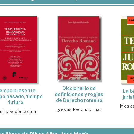
Diccionario de
empo presente,
La t
definiciones y reglas
po pasado, tiempo
juri
de Derecho romano
futuro
Iglesi
Iglesias-Redondo, Juan
esias-Redondo, Juan