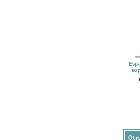
Espa
esp
Otro