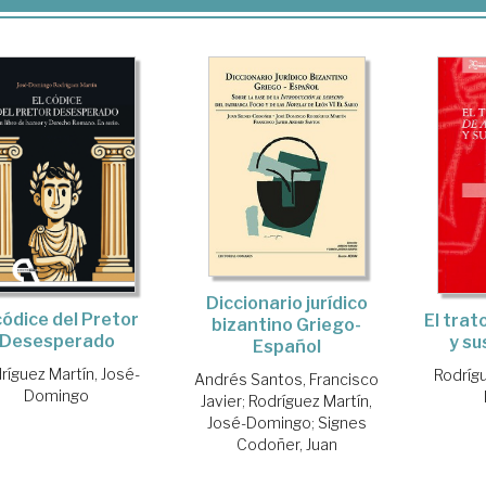
Diccionario jurídico
códice del Pretor
El trat
bizantino Griego-
Desesperado
y su
Español
ríguez Martín, José-
Rodrígu
Andrés Santos, Francisco
Domingo
Javier
;
Rodríguez Martín,
José-Domingo
;
Signes
Codoñer, Juan