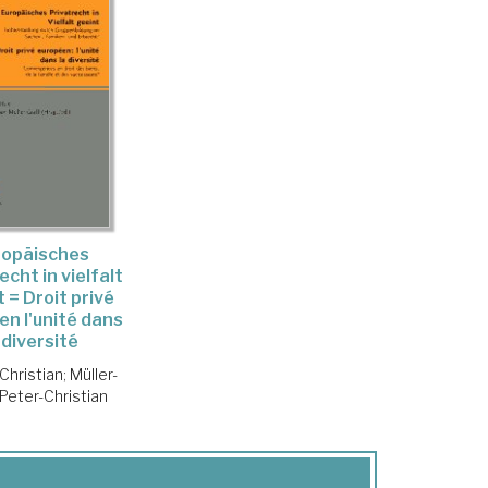
ropäisches
echt in vielfalt
 = Droit privé
n l'unité dans
 diversité
Christian
;
Müller-
 Peter-Christian