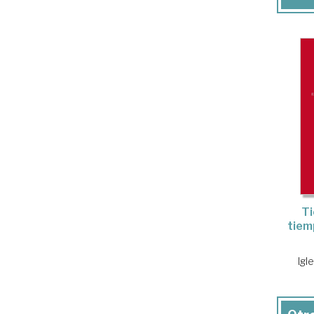
Ti
tiem
Igl