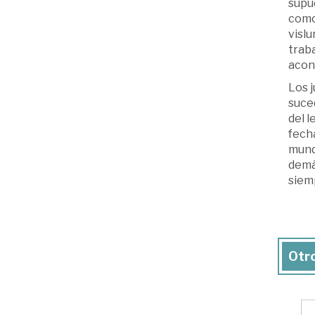
supue
como 
vislu
traba
acons
Los j
suce
del l
fecha
mundo
demá
siemp
Otro