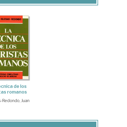
écnica de los
stas romanos
as-Redondo, Juan