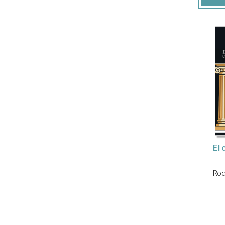
El 
Rod