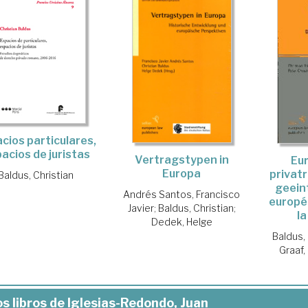
cios particulares,
acios de juristas
Vertragstypen in
Eu
Europa
privatr
Baldus, Christian
geeint
Andrés Santos, Francisco
europée
Javier
;
Baldus, Christian
;
la
Dedek, Helge
Baldus, 
Graaf,
s libros de Iglesias-Redondo, Juan