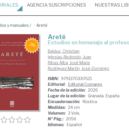
ORIALES
AGENCIA
SUSCRIPCIONES
NUESTRAS
LI
dos y manuales
/
Areté
Areté
Estudios en homenaje al profeso
Baldus, Christian
Iglesias-Redondo, Juan
Ribas Alba, José María
Rodríguez Martín, José-Domingo
ISBN:
9791370330521
Editorial:
Editorial Comares
Fecha de la edición:
2026
Lugar de la edición:
Granada. España
Encuadernación:
Rústica
Medidas:
24 cm
Volumen:
3 Vols.
Nº Pág.:
2056
Idiomas:
Español