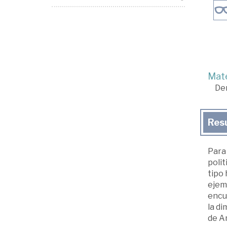
Mate
De
Res
Para
polit
tipo 
ejemp
encue
la di
de A