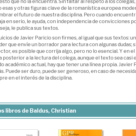
sto que no la encuentra. Sin faltar al respeto a los colegas
esas y otras figuras clave de la romanística europea modern
mbrar el futuro de nuestra disciplina. Pero cuando encuent
ja en serio, le ayuda, con independencia de convicciones polí
eja, le publica sus textos.
uicios de Javier Paricio son firmes, al igual que sus textos:
der que envíe un borrador para lectura con algunas dudas; 
ector, es posible que corrija algo, pero no lo esencial. Y en e
 posterior a la lectura del colega, aunque el texto sea casi e
 académico actual, hay que tener una línea propia. Javier Par
s. Puede ser duro, puede ser generoso, en caso de necesid
re en el interés de la disciplina.
s libros de Baldus, Christian