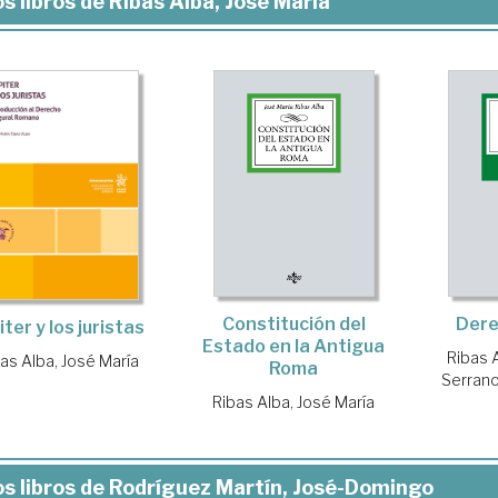
s libros de Ribas Alba, José María
Constitución del
Dere
iter y los juristas
Estado en la Antigua
Ribas 
as Alba, José María
Roma
Serrano
Ribas Alba, José María
s libros de Rodríguez Martín, José-Domingo