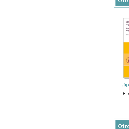
Otro
Júp
Rib
Otro