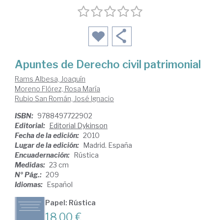
Apuntes de Derecho civil patrimonial
Rams Albesa, Joaquín
Moreno Flórez, Rosa María
Rubio San Román, José Ignacio
ISBN:
9788497722902
Editorial:
Editorial Dykinson
Fecha de la edición:
2010
Lugar de la edición:
Madrid. España
Encuadernación:
Rústica
Medidas:
23 cm
Nº Pág.:
209
Idiomas:
Español
Papel: Rústica
18,00 €