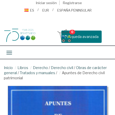
Iniciar sesión
Registrarse
ES
EUR
ESPAÑA PENINSULAR
0
Busqueda avanzada
Toggle navigation
Inicio
Libros
Derecho
/
Derecho civil
/
Obras de carácter
general
/
Tratados y manuales
/
Apuntes de Derecho civil
patrimonial