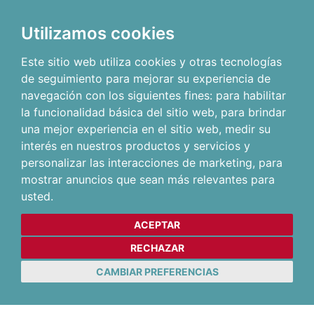
Utilizamos cookies
Este sitio web utiliza cookies y otras tecnologías
de seguimiento para mejorar su experiencia de
navegación con los siguientes fines:
para habilitar
la funcionalidad básica del sitio web
,
para brindar
una mejor experiencia en el sitio web
,
medir su
interés en nuestros productos y servicios y
personalizar las interacciones de marketing
,
para
mostrar anuncios que sean más relevantes para
usted
.
ACEPTAR
RECHAZAR
CAMBIAR PREFERENCIAS