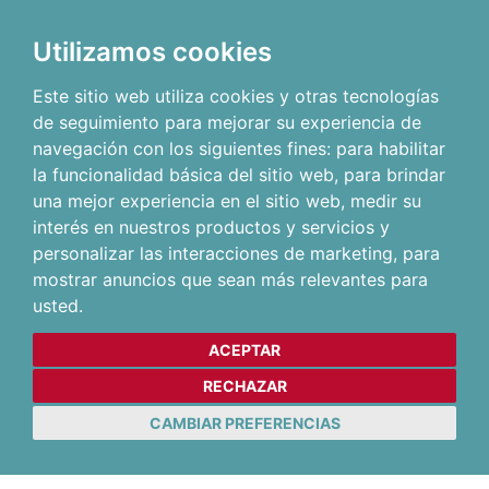
Utilizamos cookies
Este sitio web utiliza cookies y otras tecnologías
de seguimiento para mejorar su experiencia de
navegación con los siguientes fines:
para habilitar
la funcionalidad básica del sitio web
,
para brindar
una mejor experiencia en el sitio web
,
medir su
interés en nuestros productos y servicios y
personalizar las interacciones de marketing
,
para
mostrar anuncios que sean más relevantes para
usted
.
ACEPTAR
RECHAZAR
CAMBIAR PREFERENCIAS