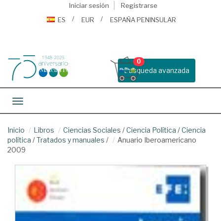
Iniciar sesión
Registrarse
ES
EUR
ESPAÑA PENINSULAR
0
Busqueda avanzada
Toggle navigation
Inicio
Libros
Ciencias Sociales
/
Ciencia Política
/
Ciencia
política
/
Tratados y manuales
/
Anuario Iberoamericano
2009