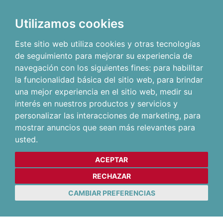
Utilizamos cookies
Este sitio web utiliza cookies y otras tecnologías
de seguimiento para mejorar su experiencia de
navegación con los siguientes fines:
para habilitar
la funcionalidad básica del sitio web
,
para brindar
una mejor experiencia en el sitio web
,
medir su
interés en nuestros productos y servicios y
personalizar las interacciones de marketing
,
para
mostrar anuncios que sean más relevantes para
usted
.
ACEPTAR
RECHAZAR
CAMBIAR PREFERENCIAS