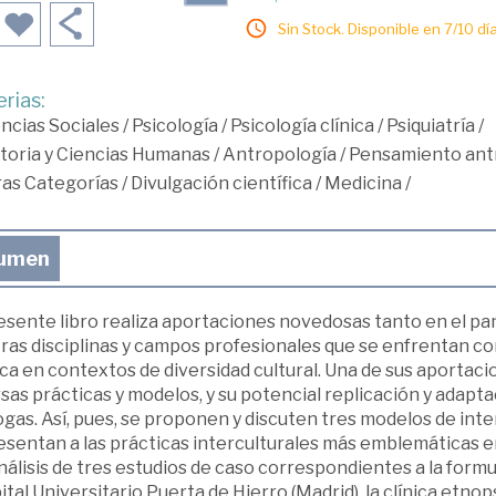
Sin Stock. Disponible en 7/10 día
rias:
ncias Sociales
/
Psicología
/
Psicología clínica
/
Psiquiatría
/
toria y Ciencias Humanas
/
Antropología
/
Pensamiento antr
ras Categorías
/
Divulgación científica
/
Medicina
/
umen
esente libro realiza aportaciones novedosas tanto en el pa
ras disciplinas y campos profesionales que se enfrentan co
a en contextos de diversidad cultural. Una de sus aportacion
sas prácticas y modelos, y su potencial replicación y adap
gas. Así, pues, se proponen y discuten tres modelos de inte
sentan a las prácticas interculturales más emblemáticas en
nálisis de tres estudios de caso correspondientes a la formu
tal Universitario Puerta de Hierro (Madrid), la clínica etnop