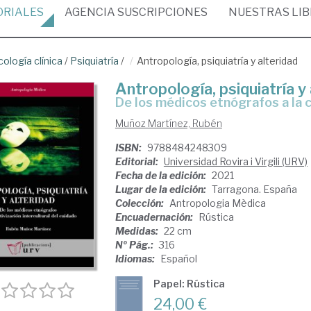
ORIALES
AGENCIA
SUSCRIPCIONES
NUESTRAS
LI
cología clínica
/
Psiquiatría
/
Antropología, psiquiatría y alteridad
Antropología, psiquiatría y 
de los médicos etnógrafos a la 
Muñoz Martínez, Rubén
ISBN:
9788484248309
Editorial:
Universidad Rovira i Virgili (URV)
Fecha de la edición:
2021
Lugar de la edición:
Tarragona. España
Colección:
Antropologia Mèdica
Encuadernación:
Rústica
Medidas:
22 cm
Nº Pág.:
316
Idiomas:
Español
Papel: Rústica
24,00 €