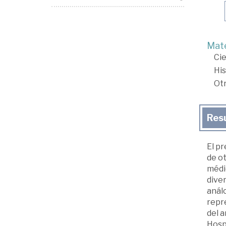
Mate
Cie
His
Ot
Res
El pr
de ot
médic
diver
análo
repre
del a
Hospi