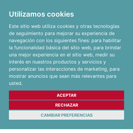
Utilizamos cookies
Este sitio web utiliza cookies y otras tecnologías
de seguimiento para mejorar su experiencia de
navegación con los siguientes fines:
para habilitar
la funcionalidad básica del sitio web
,
para brindar
una mejor experiencia en el sitio web
,
medir su
interés en nuestros productos y servicios y
personalizar las interacciones de marketing
,
para
mostrar anuncios que sean más relevantes para
usted
.
ACEPTAR
RECHAZAR
CAMBIAR PREFERENCIAS