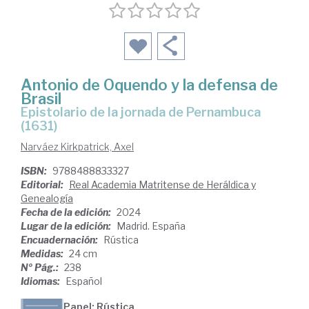
Antonio de Oquendo y la defensa de
Brasil
epistolario de la jornada de Pernambuca
(1631)
Narváez Kirkpatrick, Axel
ISBN:
9788488833327
Editorial:
Real Academia Matritense de Heráldica y
Genealogía
Fecha de la edición:
2024
Lugar de la edición:
Madrid. España
Encuadernación:
Rústica
Medidas:
24 cm
Nº Pág.:
238
Idiomas:
Español
Papel: Rústica