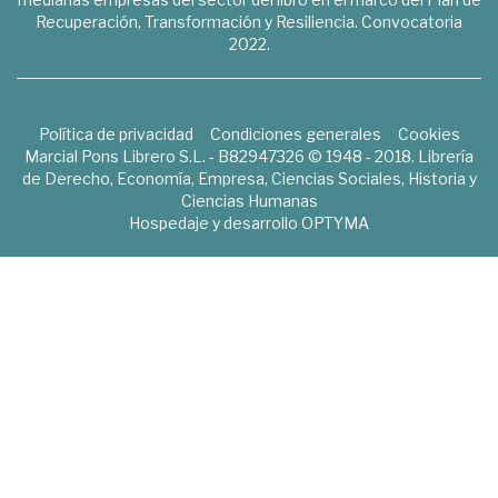
Recuperación, Transformación y Resiliencia. Convocatoria
2022.
Política de privacidad
Condiciones generales
Cookies
Marcial Pons Librero S.L. - B82947326 © 1948 - 2018. Librería
de Derecho, Economía, Empresa, Ciencias Sociales, Historia y
Ciencias Humanas
Hospedaje y desarrollo
OPTYMA