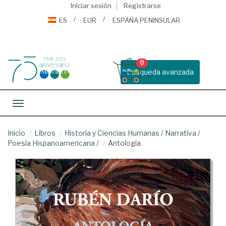
Iniciar sesión
Registrarse
ES
EUR
ESPAÑA PENINSULAR
0
Busqueda avanzada
Toggle navigation
Inicio
Libros
Historia y Ciencias Humanas
/
Narrativa
/
Poesía Hispanoamericana
/
Antología