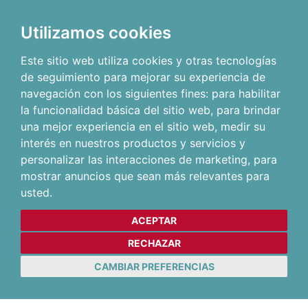
Utilizamos cookies
Este sitio web utiliza cookies y otras tecnologías
de seguimiento para mejorar su experiencia de
navegación con los siguientes fines:
para habilitar
la funcionalidad básica del sitio web
,
para brindar
una mejor experiencia en el sitio web
,
medir su
interés en nuestros productos y servicios y
personalizar las interacciones de marketing
,
para
mostrar anuncios que sean más relevantes para
usted
.
ACEPTAR
RECHAZAR
CAMBIAR PREFERENCIAS