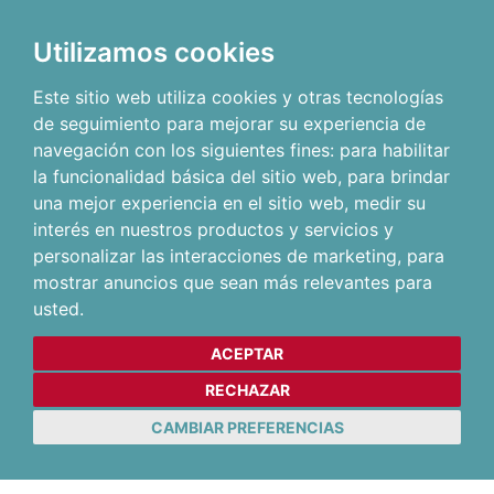
Utilizamos cookies
Este sitio web utiliza cookies y otras tecnologías
de seguimiento para mejorar su experiencia de
navegación con los siguientes fines:
para habilitar
la funcionalidad básica del sitio web
,
para brindar
una mejor experiencia en el sitio web
,
medir su
interés en nuestros productos y servicios y
personalizar las interacciones de marketing
,
para
mostrar anuncios que sean más relevantes para
usted
.
ACEPTAR
RECHAZAR
CAMBIAR PREFERENCIAS