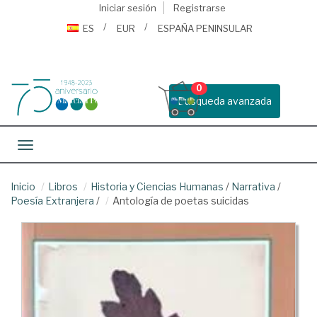
Iniciar sesión
Registrarse
ES
EUR
ESPAÑA PENINSULAR
0
Busqueda avanzada
Toggle navigation
Inicio
Libros
Historia y Ciencias Humanas
/
Narrativa
/
Poesía Extranjera
/
Antología de poetas suicidas