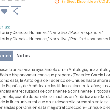
Sin Stock. Disponible en 7/10 día
rias:
toria y Ciencias Humanas
/
Narrativa
/
Poesía Española
/
toria y Ciencias Humanas
/
Narrativa
/
Poesía Hispanoamer
umen
Notas
pasado una semana ayudándole en su Antología, una antologí
ola e hispanoamericana que prepara» (Federico García Lorca
como está, la Antología de Federico de Onís es hasta ahora 
a de España y de América en los últimos cincuenta años; sus v
encias entrecruzadas de continente a continente (si todos e
ejemplo, cuánto deben ahora muchos en América a un García
a de la lírica universal, que en su desarrollo presenta en los
eñaladas por Onís en esta magistral colección» (Enrique Díez