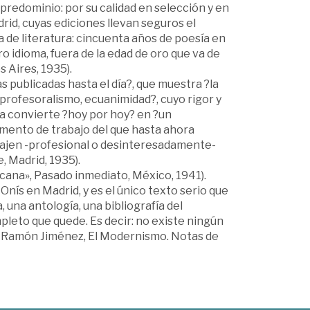
predominio: por su calidad en selección y en
drid, cuyas ediciones llevan seguros el
 de literatura: cincuenta años de poesía en
o idioma, fuera de la edad de oro que va de
 Aires, 1935).
s publicadas hasta el día?, que muestra ?la
, profesoralismo, ecuanimidad?, cuyo rigor y
 la convierte ?hoy por hoy? en ?un
rumento de trabajo del que hasta ahora
bajen -profesional o desinteresadamente-
, Madrid, 1935).
cana», Pasado inmediato, México, 1941).
Onís en Madrid, y es el único texto serio que
a, una antología, una bibliografía del
eto que quede. Es decir: no existe ningún
an Ramón Jiménez, El Modernismo. Notas de