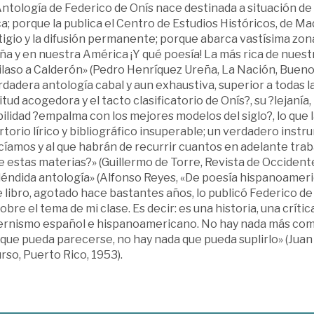
ntología de Federico de Onís nace destinada a situación de 
ca; porque la publica el Centro de Estudios Históricos, de Ma
igio y la difusión permanente; porque abarca vastísima zona
a y en nuestra América ¡Y qué poesía! La más rica de nuestr
laso a Calderón» (Pedro Henríquez Ureña, La Nación, Buenos
dadera antología cabal y aun exhaustiva, superior a todas la
tud acogedora y el tacto clasificatorio de Onís?, su ?lejanía
bilidad ?empalma con los mejores modelos del siglo?, lo que
torio lírico y bibliográfico insuperable; un verdadero inst
cíamos y al que habrán de recurrir cuantos en adelante tra
 estas materias?» (Guillermo de Torre, Revista de Occidente
léndida antología» (Alfonso Reyes, «De poesía hispanoameri
 libro, agotado hace bastantes años, lo publicó Federico de 
obre el tema de mi clase. Es decir: es una historia, una crític
rnismo español e hispanoamericano. No hay nada más compl
o que pueda parecerse, no hay nada que pueda suplirlo» (Ju
rso, Puerto Rico, 1953).