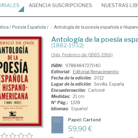
ORIALES
AGENCIA
SUSCRIPCIONES
NUESTRAS
LI
ativa
/
Poesía Española
/
Antología de la poesía española e hispa
Antología de la poesía esp
(1882-1932)
Onís, Federico de (1885-1966)
ISBN:
9788484727040
Editorial:
Editorial Renacimiento
Fecha de la edición:
2012
Lugar de la edición:
Sevilla. España
Encuadernación:
Cartoné
Medidas:
21 cm
Nº Pág.:
1328
Idiomas:
Español
Papel: Cartoné
59,90 €