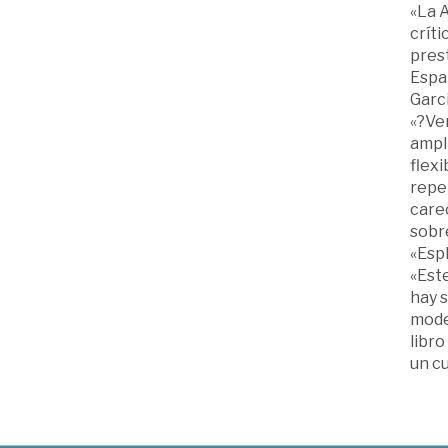
«La A
críti
prest
Españ
Garci
«?Ver
ampli
flexi
reper
care
sobre
«Esp
«Este
hay s
mode
libr
un cu