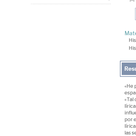
Mate
His
His
Res
«He 
españ
«Tal 
líric
influ
por 
líric
las s