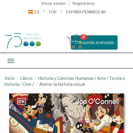
Iniciar sesión
Registrarse
ES
EUR
ESPAÑA PENINSULAR
0
Busqueda avanzada
Toggle navigation
Inicio
Libros
Historia y Ciencias Humanas
/
Arte
/
Teoría e
historia
/
Cine
/
Anime: la historia visual