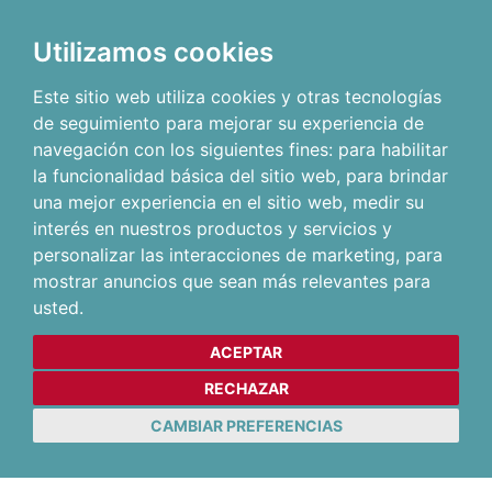
Utilizamos cookies
Este sitio web utiliza cookies y otras tecnologías
de seguimiento para mejorar su experiencia de
navegación con los siguientes fines:
para habilitar
la funcionalidad básica del sitio web
,
para brindar
una mejor experiencia en el sitio web
,
medir su
interés en nuestros productos y servicios y
personalizar las interacciones de marketing
,
para
mostrar anuncios que sean más relevantes para
usted
.
ACEPTAR
RECHAZAR
CAMBIAR PREFERENCIAS