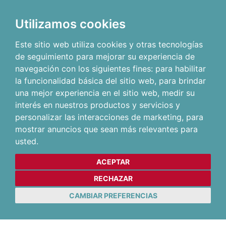
Utilizamos cookies
Este sitio web utiliza cookies y otras tecnologías
de seguimiento para mejorar su experiencia de
navegación con los siguientes fines:
para habilitar
la funcionalidad básica del sitio web
,
para brindar
una mejor experiencia en el sitio web
,
medir su
interés en nuestros productos y servicios y
personalizar las interacciones de marketing
,
para
mostrar anuncios que sean más relevantes para
usted
.
ACEPTAR
RECHAZAR
CAMBIAR PREFERENCIAS