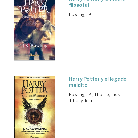
filosofal
Rowling, J.K.
Harry Potter y el legado
maldito
Rowling, J.K.
;
Thorne, Jack
;
Tiffany, John