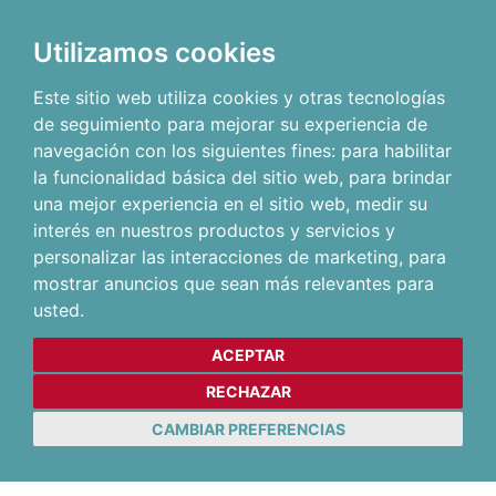
Utilizamos cookies
Este sitio web utiliza cookies y otras tecnologías
de seguimiento para mejorar su experiencia de
navegación con los siguientes fines:
para habilitar
la funcionalidad básica del sitio web
,
para brindar
una mejor experiencia en el sitio web
,
medir su
interés en nuestros productos y servicios y
personalizar las interacciones de marketing
,
para
mostrar anuncios que sean más relevantes para
usted
.
ACEPTAR
RECHAZAR
CAMBIAR PREFERENCIAS