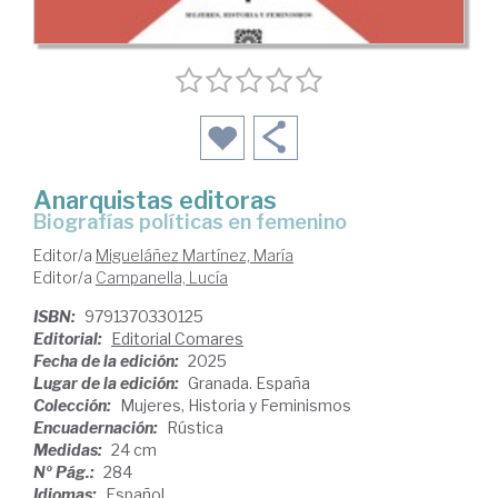
Anarquistas editoras
Biografías políticas en femenino
Editor/a
Migueláñez Martínez, María
Editor/a
Campanella, Lucía
ISBN:
9791370330125
Editorial:
Editorial Comares
Fecha de la edición:
2025
Lugar de la edición:
Granada. España
Colección:
Mujeres, Historia y Feminismos
Encuadernación:
Rústica
Medidas:
24 cm
Nº Pág.:
284
Idiomas:
Español