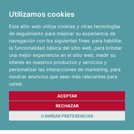
Utilizamos cookies
Este sitio web utiliza cookies y otras tecnologías
de seguimiento para mejorar su experiencia de
navegación con los siguientes fines:
para habilitar
la funcionalidad básica del sitio web
,
para brindar
una mejor experiencia en el sitio web
,
medir su
interés en nuestros productos y servicios y
personalizar las interacciones de marketing
,
para
mostrar anuncios que sean más relevantes para
usted
.
ACEPTAR
RECHAZAR
CAMBIAR PREFERENCIAS