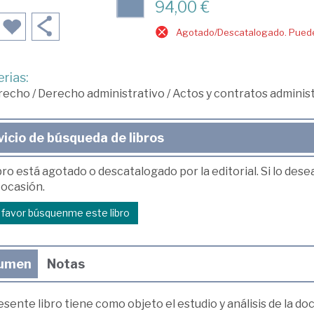
94,00 €
Agotado/Descatalogado. Puede 
rias:
recho
/
Derecho administrativo
/
Actos y contratos adminis
vicio de búsqueda de libros
bro está agotado o descatalogado por la editorial. Si lo des
 ocasión.
r favor búsquenme este libro
umen
Notas
esente libro tiene como objeto el estudio y análisis de la do