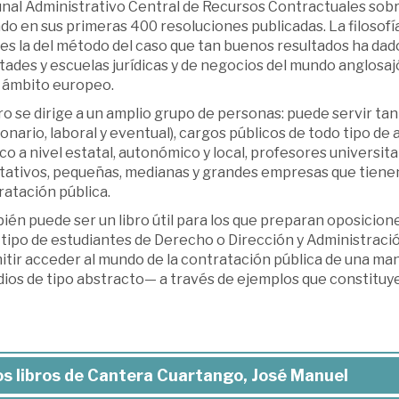
unal Administrativo Central de Recursos Contractuales sob
do en sus primeras 400 resoluciones publicadas. La filosof
 es la del método del caso que tan buenos resultados ha dad
tades y escuelas jurídicas y de negocios del mundo anglosaj
l ámbito europeo.
bro se dirige a un amplio grupo de personas: puede servir ta
onario, laboral y eventual), cargos públicos de todo tipo de
co a nivel estatal, autonómico y local, profesores universi
ltativos, pequeñas, medianas y grandes empresas que tienen
ratación pública.
én puede ser un libro útil para los que preparan oposicione
 tipo de estudiantes de Derecho o Dirección y Administraci
tir acceder al mundo de la contratación pública de una man
ios de tipo abstracto— a través de ejemplos que constituyen
s libros de Cantera Cuartango, José Manuel