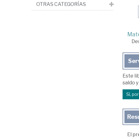
OTRAS CATEGORÍAS
Mate
De
Ser
Este li
saldo y
Sí, po
Res
El pr