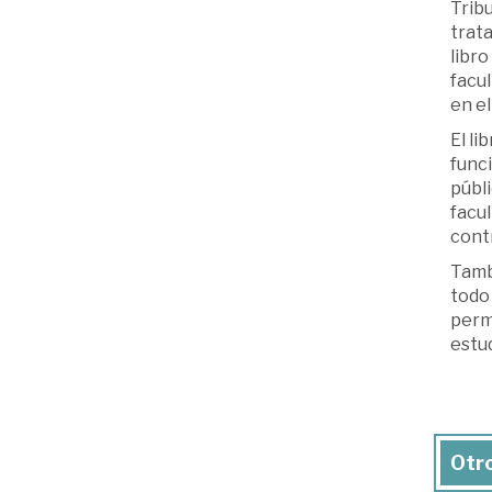
Trib
trata
libro
facul
en e
El li
funci
públi
facu
cont
Tambi
todo
permi
estud
Otro