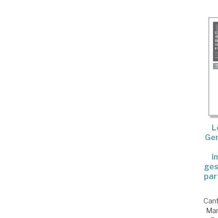
L
Gen
i
ges
par
Cant
Man