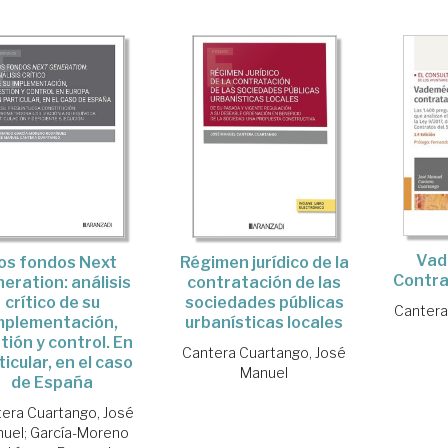
Vad
os fondos Next
Régimen jurídico de la
Contra
eration: análisis
contratación de las
crítico de su
sociedades públicas
Cantera
mplementación,
urbanísticas locales
tión y control. En
Cantera Cuartango, José
ticular, en el caso
Manuel
de España
era Cuartango, José
uel
;
García-Moreno