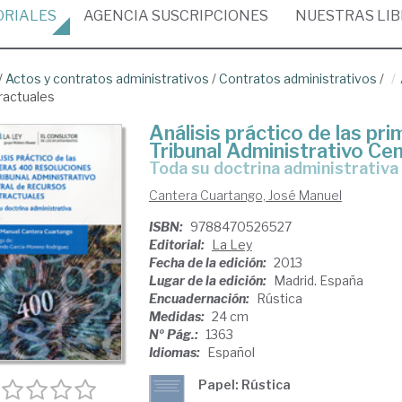
ORIALES
AGENCIA
SUSCRIPCIONES
NUESTRAS
LI
/
Actos y contratos administrativos
/
Contratos administrativos
/
tractuales
Análisis práctico de las pr
Tribunal Administrativo Ce
toda su doctrina administrativa
Cantera Cuartango, José Manuel
ISBN:
9788470526527
Editorial:
La Ley
Fecha de la edición:
2013
Lugar de la edición:
Madrid. España
Encuadernación:
Rústica
Medidas:
24 cm
Nº Pág.:
1363
Idiomas:
Español
Papel: Rústica