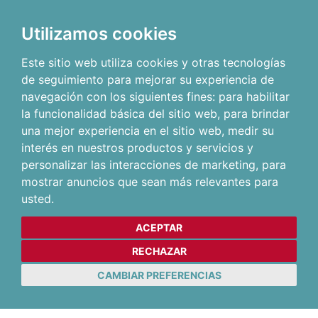
Utilizamos cookies
Este sitio web utiliza cookies y otras tecnologías
de seguimiento para mejorar su experiencia de
navegación con los siguientes fines:
para habilitar
la funcionalidad básica del sitio web
,
para brindar
una mejor experiencia en el sitio web
,
medir su
interés en nuestros productos y servicios y
personalizar las interacciones de marketing
,
para
mostrar anuncios que sean más relevantes para
usted
.
ACEPTAR
RECHAZAR
CAMBIAR PREFERENCIAS