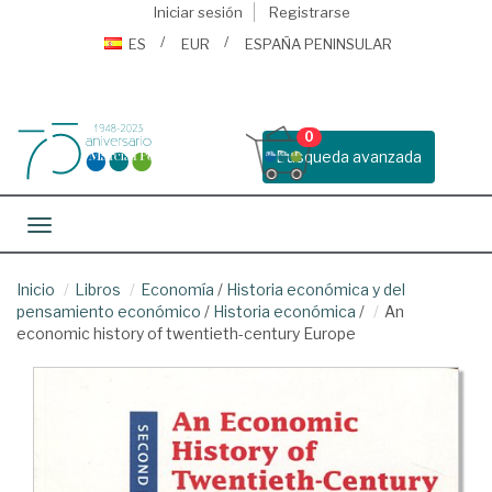
Iniciar sesión
Registrarse
ES
EUR
ESPAÑA PENINSULAR
0
Busqueda avanzada
Toggle navigation
Inicio
Libros
Economía
/
Historia económica y del
pensamiento económico
/
Historia económica
/
An
economic history of twentieth-century Europe