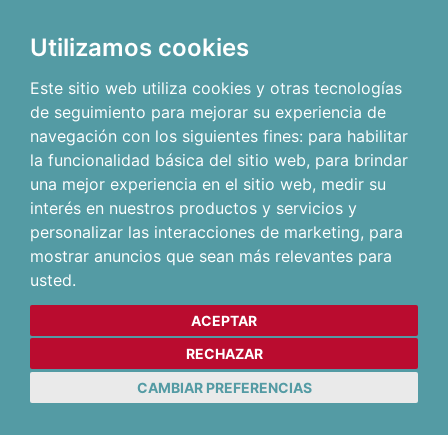
Utilizamos cookies
Este sitio web utiliza cookies y otras tecnologías
de seguimiento para mejorar su experiencia de
navegación con los siguientes fines:
para habilitar
la funcionalidad básica del sitio web
,
para brindar
una mejor experiencia en el sitio web
,
medir su
interés en nuestros productos y servicios y
personalizar las interacciones de marketing
,
para
mostrar anuncios que sean más relevantes para
usted
.
ACEPTAR
RECHAZAR
CAMBIAR PREFERENCIAS