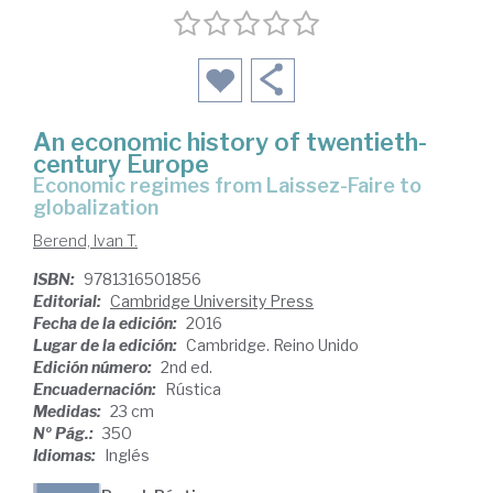
An economic history of twentieth-
century Europe
economic regimes from Laissez-Faire to
globalization
Berend, Ivan T.
ISBN:
9781316501856
Editorial:
Cambridge University Press
Fecha de la edición:
2016
Lugar de la edición:
Cambridge. Reino Unido
Edición número:
2nd ed.
Encuadernación:
Rústica
Medidas:
23 cm
Nº Pág.:
350
Idiomas:
Inglés