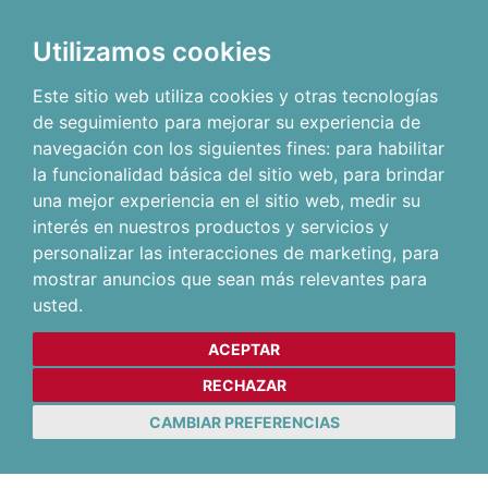
Utilizamos cookies
Este sitio web utiliza cookies y otras tecnologías
de seguimiento para mejorar su experiencia de
navegación con los siguientes fines:
para habilitar
la funcionalidad básica del sitio web
,
para brindar
una mejor experiencia en el sitio web
,
medir su
interés en nuestros productos y servicios y
personalizar las interacciones de marketing
,
para
mostrar anuncios que sean más relevantes para
usted
.
ACEPTAR
RECHAZAR
CAMBIAR PREFERENCIAS