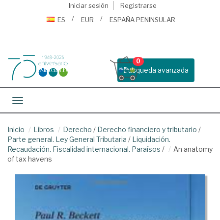
Iniciar sesión
Registrarse
ES
EUR
ESPAÑA PENINSULAR
0
Busqueda avanzada
Toggle navigation
Inicio
Libros
Derecho
/
Derecho financiero y tributario
/
Parte general. Ley General Tributaria
/
Liquidación.
Recaudación. Fiscalidad internacional. Paraísos
/
An anatomy
of tax havens