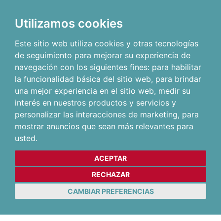
Utilizamos cookies
Este sitio web utiliza cookies y otras tecnologías
de seguimiento para mejorar su experiencia de
navegación con los siguientes fines:
para habilitar
la funcionalidad básica del sitio web
,
para brindar
una mejor experiencia en el sitio web
,
medir su
interés en nuestros productos y servicios y
personalizar las interacciones de marketing
,
para
mostrar anuncios que sean más relevantes para
usted
.
ACEPTAR
RECHAZAR
CAMBIAR PREFERENCIAS