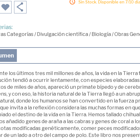
Sin Stock. Disponible en 7/10 día
rias:
ras Categorías
/
Divulgación científica
/
Biología
/
Obras Gene
umen
te los últimos tres mil millones de años, la vida en la Tierr
ción tendió a ocurrir lentamente, con especies elaboradas 
tos de miles de años, apareció un primate bípedo y de cer
ns, y con eso, la historia natural de la Tierra llegó a un abr
tural, donde los humanos se han convertido en la fuerza pri
 que invita a la reflexión considera las muchas formas en qu
ado el destino de la vida en la Tierra. Hemos tallado chihuah
 añadido genes de araña a las cabras y genes de coral a lo
otas modificadas genéticamente, comer peces modificados
r de un lado a otro del campo de polo. Este libro nos prese