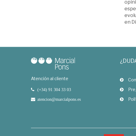
opini
espec
evol
en D
¿DUD
Atención al cliente
Com
Pre
(+34) 91 304 33 03
Polí
atencion@marcialpons.es