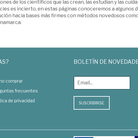
ones de los científicos que las crean, las estudian y las cui
ies es incierto, en estas páginas conoceremos a algunos de
ución hacia bases más firmes con métodos novedosos como l
inamarca.
AS?
BOLETÍN DE NOVEDAD
o comprar
guntas frecuentes
tica de privacidad
SUSCRIBIRSE