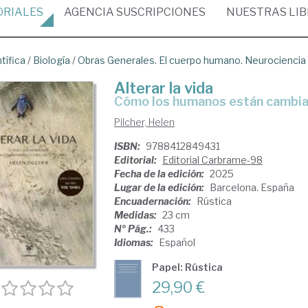
ORIALES
AGENCIA
SUSCRIPCIONES
NUESTRAS
LI
tífica
/
Biología
/
Obras Generales. El cuerpo humano. Neurociencia
Alterar la vida
Cómo los humanos están cambian
Pilcher, Helen
ISBN:
9788412849431
Editorial:
Editorial Carbrame-98
Fecha de la edición:
2025
Lugar de la edición:
Barcelona. España
Encuadernación:
Rústica
Medidas:
23 cm
Nº Pág.:
433
Idiomas:
Español
Papel: Rústica
29,90 €