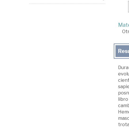
Mate
Ot
Res
Duran
evolu
cien
sapie
posna
libro
cambi
Hemos
masc
trota