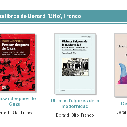
s libros de Berardi 'Bifo', Franco
nsar después de
Últimos fulgores de la
De
Gaza
modernidad
Berard
rardi 'Bifo', Franco
Berardi 'Bifo', Franco