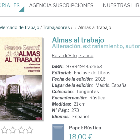
ORIALES
AGENCIA
SUSCRIPCIONES
NUESTRAS
LI
Mercado de trabajo
/
Trabajadores
/
Almas al trabajo
Almas al trabajo
alienación, extrañamiento, aut
Berardi 'Bifo', Franco
ISBN:
9788494452963
Editorial:
Enclave de Libros
Fecha de la edición:
2016
Lugar de la edición:
Madrid. España
Colección:
Tangentes
Encuadernación:
Rústica
Medidas:
21 cm
Nº Pág.:
273
Idiomas:
Español
Papel: Rústica
18,00 €