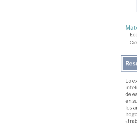
Mate
Ec
Cie
Res
La ex
intel
de es
en su
los a
hegel
«trab