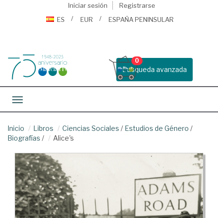
Iniciar sesión
Registrarse
ES
EUR
ESPAÑA PENINSULAR
0
Busqueda avanzada
Toggle navigation
Inicio
Libros
Ciencias Sociales
/
Estudios de Género
/
Biografías
/
Alice's