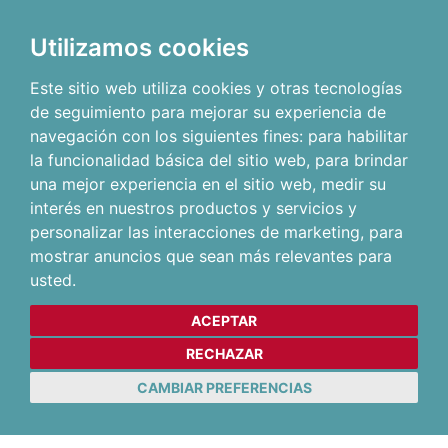
Utilizamos cookies
Este sitio web utiliza cookies y otras tecnologías
de seguimiento para mejorar su experiencia de
navegación con los siguientes fines:
para habilitar
la funcionalidad básica del sitio web
,
para brindar
una mejor experiencia en el sitio web
,
medir su
interés en nuestros productos y servicios y
personalizar las interacciones de marketing
,
para
mostrar anuncios que sean más relevantes para
usted
.
ACEPTAR
RECHAZAR
CAMBIAR PREFERENCIAS