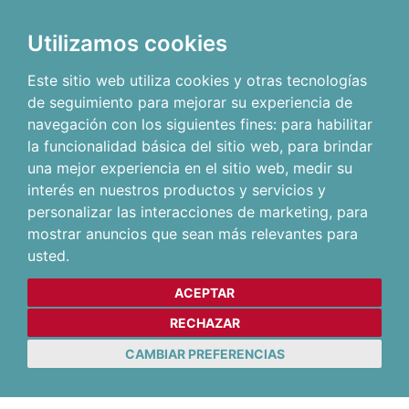
Utilizamos cookies
Este sitio web utiliza cookies y otras tecnologías
de seguimiento para mejorar su experiencia de
navegación con los siguientes fines:
para habilitar
la funcionalidad básica del sitio web
,
para brindar
una mejor experiencia en el sitio web
,
medir su
interés en nuestros productos y servicios y
personalizar las interacciones de marketing
,
para
mostrar anuncios que sean más relevantes para
usted
.
ACEPTAR
RECHAZAR
CAMBIAR PREFERENCIAS