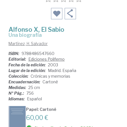
Alfonso X, El Sabio
una biografía
Martínez, H. Salvador
ISBN:
9788486547660
Editorial:
Ediciones Polifemo
Fecha de la edición:
2003
Lugar de la edición:
Madrid. España
Colección:
Crónicas y memorias
Encuadernación:
Cartoné
Medidas:
25 cm
Nº Pág.:
756
Idiomas:
Español
Papel: Cartoné
60,00 €