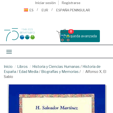
Iniciar sesión
Registrarse
ES
EUR
ESPAÑA PENINSULAR
0
Busqueda avanzada
Toggle navigation
Inicio
Libros
Historia y Ciencias Humanas
/
Historia de
España
/
Edad Media
/
Biografías y Memorias
/
Alfonso X, El
Sabio