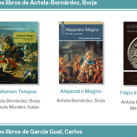
s libros de Antela-Bernárdez, Borja
Alejandro Magno
ullanum Tempus
Filipo 
Antela-Bernárdez, Borja
la-Bernárdez, Borja
;
Antela-
ayás Morales, Isaías
Me
s libros de García Gual, Carlos