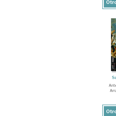
Otro
S
Ante
Arr
Otro