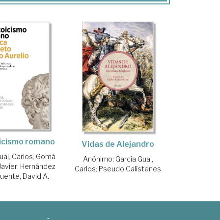
oicismo romano
Vidas de Alejandro
ual, Carlos
;
Gomá
Anónimo
;
García Gual,
Javier
;
Hernández
Carlos
;
Pseudo Calístenes
Fuente, David A.