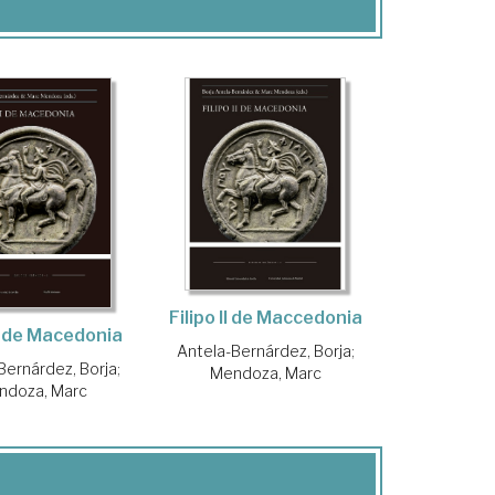
Filipo II de Maccedonia
II de Macedonia
Antela-Bernárdez, Borja
;
Bernárdez, Borja
;
Mendoza, Marc
ndoza, Marc