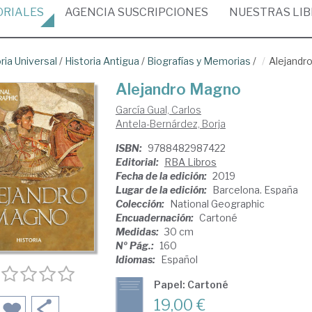
ORIALES
AGENCIA
SUSCRIPCIONES
NUESTRAS
LI
ria Universal
/
Historia Antigua
/
Biografías y Memorias
/
Alejandr
Alejandro Magno
García Gual, Carlos
Antela-Bernárdez, Borja
ISBN:
9788482987422
Editorial:
RBA Libros
Fecha de la edición:
2019
Lugar de la edición:
Barcelona. España
Colección:
National Geographic
Encuadernación:
Cartoné
Medidas:
30 cm
Nº Pág.:
160
Idiomas:
Español
Papel: Cartoné
19,00 €