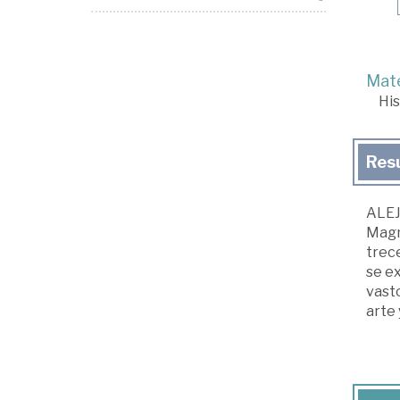
Mate
His
Res
ALEJ
Magno
trece
se ex
vasto
arte 