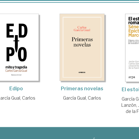
Edipo
Primeras novelas
El est
arcía Gual, Carlos
García Gual, Carlos
García G
Lanzón, 
de la 