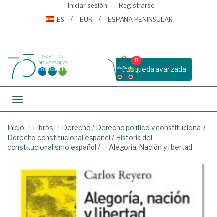
Iniciar sesión
Registrarse
ES
EUR
ESPAÑA PENINSULAR
0
Busqueda avanzada
Toggle navigation
Inicio
Libros
Derecho
/
Derecho político y constitucional
/
Derecho constitucional español
/
Historia del
constitucionalismo español
/
Alegoría, Nación y libertad