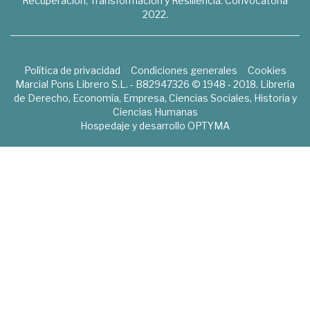
Recuperación, Transformación y Resiliencia. Convocatoria
2022.
Política de privacidad
Condiciones generales
Cookies
Marcial Pons Librero S.L. - B82947326 © 1948 - 2018. Librería
de Derecho, Economía, Empresa, Ciencias Sociales, Historia y
Ciencias Humanas
Hospedaje y desarrollo
OPTYMA