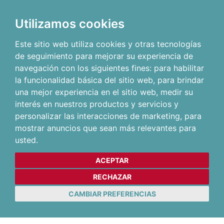
Utilizamos cookies
Este sitio web utiliza cookies y otras tecnologías
de seguimiento para mejorar su experiencia de
navegación con los siguientes fines:
para habilitar
la funcionalidad básica del sitio web
,
para brindar
una mejor experiencia en el sitio web
,
medir su
interés en nuestros productos y servicios y
personalizar las interacciones de marketing
,
para
mostrar anuncios que sean más relevantes para
usted
.
ACEPTAR
RECHAZAR
CAMBIAR PREFERENCIAS