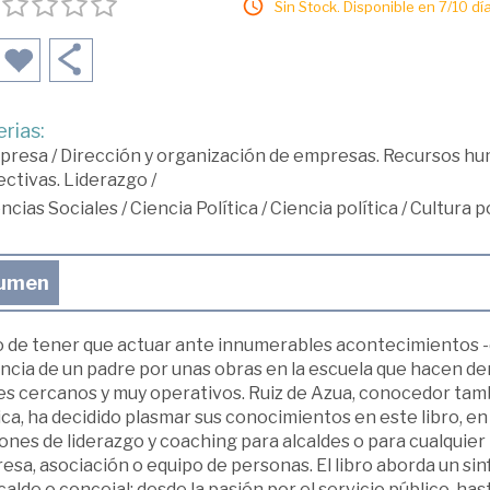
Sin Stock. Disponible en 7/10 día
rias:
presa
/
Dirección y organización de empresas. Recursos h
ectivas. Liderazgo
/
ncias Sociales
/
Ciencia Política
/
Ciencia política
/
Cultura po
umen
o de tener que actuar ante innumerables acontecimientos -d
ncia de un padre por unas obras en la escuela que hacen dem
es cercanos y muy operativos. Ruiz de Azua, conocedor tambi
ica, ha decidido plasmar sus conocimientos en este libro, e
ones de liderazgo y coaching para alcaldes o para cualquier
sa, asociación o equipo de personas. El libro aborda un sin
calde o concejal: desde la pasión por el servicio público, has