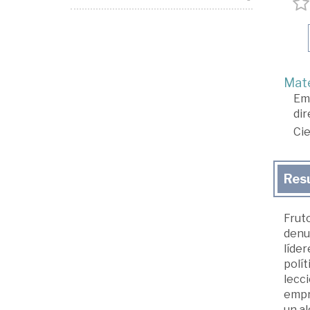
Mate
Em
dir
Cie
Res
Frut
denu
líder
polít
lecci
empre
un al