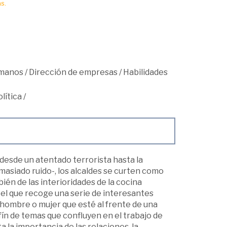
s.
umanos
/
Dirección de empresas
/
Habilidades
lítica
/
esde un atentado terrorista hasta la
asiado ruido-, los alcaldes se curten como
én de las interioridades de la cocina
n el que recoge una serie de interesantes
 hombre o mujer que esté al frente de una
fín de temas que confluyen en el trabajo de
ta la importancia de las relaciones, la