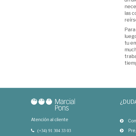
nece
las c
reír
Para 
luego
tu e
much
traba
tiemp
¿DUD
Atención al cliente
Com
Pre
(+34) 91 304 33 03