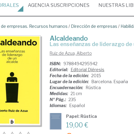
ORIALES
AGENCIA
SUSCRIPCIONES
NUESTRAS
LI
ón de empresas. Recursos humanos
/
Dirección de empresas
/
Habili
Alcaldeando
las enseñanzas de liderazgo de 
Ruiz de Azua, Alberto
ISBN:
9788494295942
Editorial:
Editorial Diéresis
Fecha de la edición:
2015
Lugar de la edición:
Barcelona. España
Encuadernación:
Rústica
Medidas:
21 cm
Nº Pág.:
235
Idiomas:
Español
Papel: Rústica
19,00 €