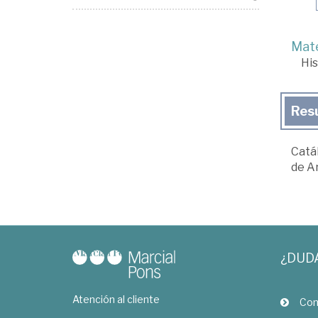
Mate
His
Res
Catál
de A
¿DUD
Atención al cliente
Com