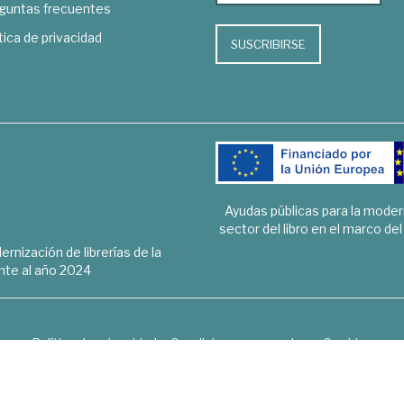
guntas frecuentes
tica de privacidad
SUSCRIBIRSE
Ayudas públicas para la mode
sector del libro en el marco de
rnización de librerías de la
te al año 2024
Política de privacidad
Condiciones generales
Cookies
6 © 1948 - 2018. Librería de Derecho, Economía, Empresa, Ciencias 
Hospedaje y desarrollo
OPTYMA