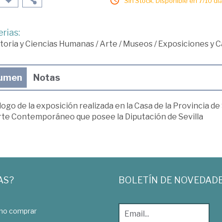
Sin Stock. Disponible en 7/10 día
rias:
toria y Ciencias Humanas
/
Arte
/
Museos
/
Exposiciones y C
umen
Notas
ogo de la exposición realizada en la Casa de la Provincia de
rte Contemporáneo que posee la Diputación de Sevilla
AS?
BOLETÍN DE NOVEDAD
o comprar