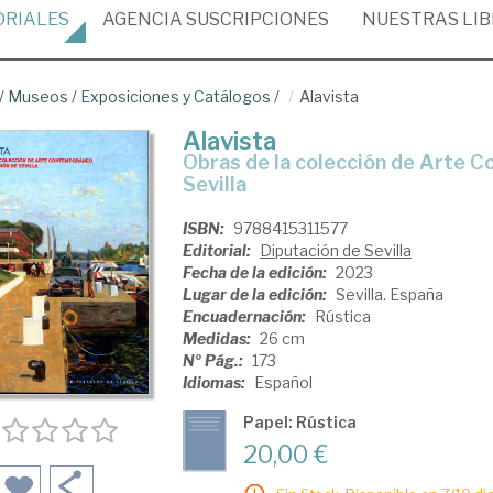
ORIALES
AGENCIA
SUSCRIPCIONES
NUESTRAS
LI
/
Museos
/
Exposiciones y Catálogos
/
Alavista
Alavista
Obras de la colección de Arte Contemporáneo de la Diputación de
Sevilla
ISBN:
9788415311577
Editorial:
Diputación de Sevilla
Fecha de la edición:
2023
Lugar de la edición:
Sevilla. España
Encuadernación:
Rústica
Medidas:
26 cm
Nº Pág.:
173
Idiomas:
Español
Papel: Rústica
20,00 €