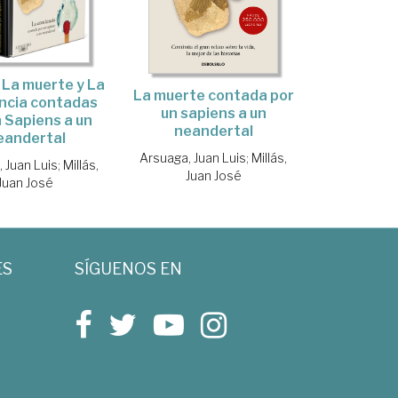
, La muerte y La
La muerte contada por
ncia contadas
un sapiens a un
n Sapiens a un
neandertal
eandertal
Arsuaga, Juan Luis
;
Millás,
 Juan Luis
;
Millás,
Juan José
Juan José
ES
SÍGUENOS EN