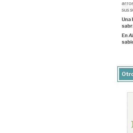
arros
sus s
Una 
sabr
En
Al
sabi
Otro