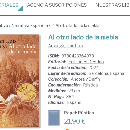
ORIALES
AGENCIA
SUSCRIPCIONES
NUESTRAS
LI
ativa
/
Narrativa Española
/
Al otro lado de la niebla
Al otro lado de la niebla
Arsuaga, Juan Luis
ISBN:
9788423364978
Editorial:
Ediciones Destino
Fecha de la edición:
2024
Lugar de la edición:
Barcelona. España
Colección:
Áncora y Delfín
Encuadernación:
Rústica
Medidas:
23 cm
Nº Pág.:
384
Idiomas:
Español
Papel: Rústica
21,90 €