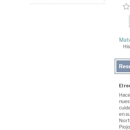
Mate
His
Res
El r
Hace
nuest
cuida
en su
Norte
Piojo