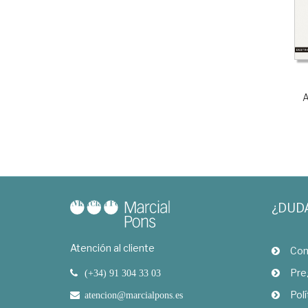
A
¿DUD
Atención al cliente
Com
Pre
(+34) 91 304 33 03
Polí
atencion@marcialpons.es