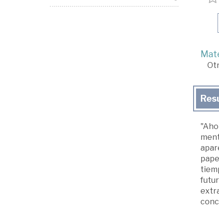
Mate
Ot
Res
"Ahor
ment
apar
papel
tiem
futur
extra
conc