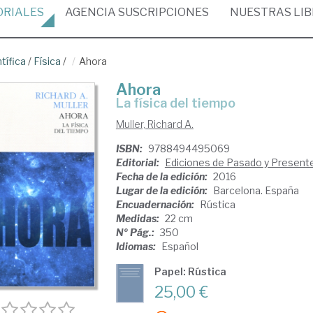
ORIALES
AGENCIA
SUSCRIPCIONES
NUESTRAS
LI
tífica
/
Física
/
Ahora
Ahora
la física del tiempo
Muller, Richard A.
ISBN:
9788494495069
Editorial:
Ediciones de Pasado y Present
Fecha de la edición:
2016
Lugar de la edición:
Barcelona. España
Encuadernación:
Rústica
Medidas:
22 cm
Nº Pág.:
350
Idiomas:
Español
Papel: Rústica
25,00 €