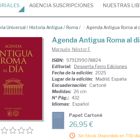
ORIALES
AGENCIA
SUSCRIPCIONES
NUESTRAS
LI
ria Universal
/
Historia Antigua
/
Roma
/
Agenda Antigua Roma al d
Agenda Antigua Roma al dí
Marqués, Néstor F.
ISBN:
9791399078824
Editorial:
Desperta Ferro Ediciones
Fecha de la edición:
2025
Lugar de la edición:
Madrid. España
Encuadernación:
Cartoné
Medidas:
26 cm
Nº Pág.:
432
Idiomas:
Español
Papel: Cartoné
26,95 €
Sin Stock. Disponible en 7/10 día