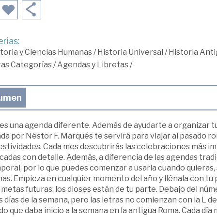
rias:
toria y Ciencias Humanas
/
Historia Universal
/
Historia Ant
ras Categorías
/
Agendas y Libretas
/
umen
es una agenda diferente. Además de ayudarte a organizar tu 
da por Néstor F. Marqués te servirá para viajar al pasado r
festividades. Cada mes descubrirás las celebraciones más i
cadas con detalle. Además, a diferencia de las agendas trad
oral, por lo que puedes comenzar a usarla cuando quieras, si
as. Empieza en cualquier momento del año y llénala con tu p
 metas futuras: los dioses están de tu parte. Debajo del nú
s días de la semana, pero las letras no comienzan con la L de l
o que daba inicio a la semana en la antigua Roma. Cada día 