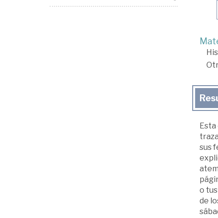
Mate
His
Ot
Res
Esta 
traza
sus 
expli
atemp
págin
o tus
de lo
sábad