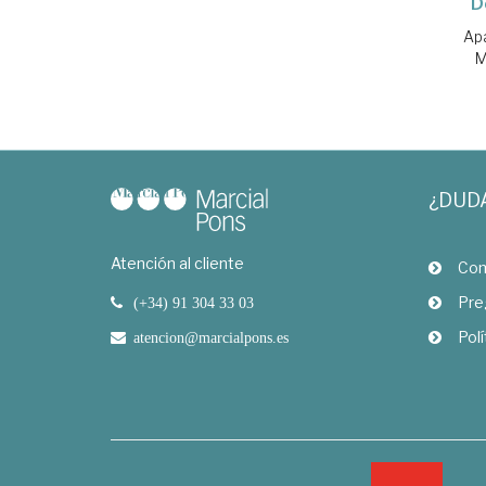
D
Apa
M
¿DUD
Atención al cliente
Com
Pre
(+34) 91 304 33 03
Polí
atencion@marcialpons.es