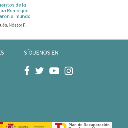
entos de la
gua Roma que
aron el mundo
ués, Néstor F.
ES
SÍGUENOS EN