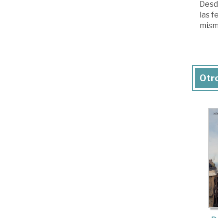
Desde
las f
mismo
Otro