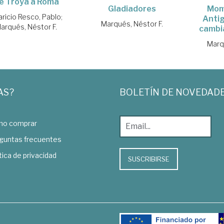
e Troya a Roma
Mom
Gladiadores
ricio Resco, Pablo
;
Anti
Marqués, Néstor F.
arqués, Néstor F.
cambi
Marq
AS?
BOLETÍN DE NOVEDAD
o comprar
guntas frecuentes
tica de privacidad
SUSCRIBIRSE