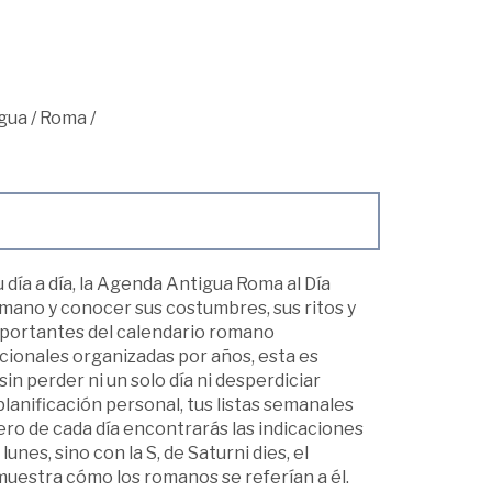
igua
/
Roma
/
día a día, la Agenda Antigua Roma al Día
omano y conocer sus costumbres, sus ritos y
mportantes del calendario romano
icionales organizadas por años, esta es
n perder ni un solo día ni desperdiciar
lanificación personal, tus listas semanales
mero de cada día encontrarás las indicaciones
unes, sino con la S, de Saturni dies, el
muestra cómo los romanos se referían a él.