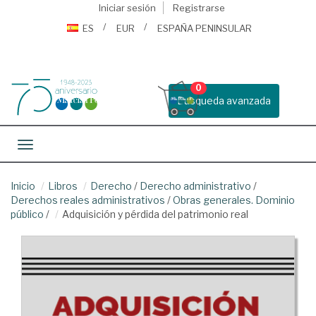
Iniciar sesión
Registrarse
ES
EUR
ESPAÑA PENINSULAR
0
Busqueda avanzada
Toggle navigation
Inicio
Libros
Derecho
/
Derecho administrativo
/
Derechos reales administrativos
/
Obras generales. Dominio
público
/
Adquisición y pérdida del patrimonio real