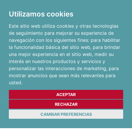
Utilizamos cookies
Este sitio web utiliza cookies y otras tecnologías
de seguimiento para mejorar su experiencia de
navegación con los siguientes fines:
para habilitar
la funcionalidad básica del sitio web
,
para brindar
una mejor experiencia en el sitio web
,
medir su
interés en nuestros productos y servicios y
personalizar las interacciones de marketing
,
para
mostrar anuncios que sean más relevantes para
usted
.
ACEPTAR
RECHAZAR
CAMBIAR PREFERENCIAS