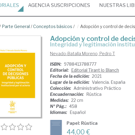
ORIALES
AGENCIA
SUSCRIPCIONES
NUESTRAS
LI
/
Parte General
/
Conceptos básicos
/
Adopción y control de deci
Adopción y control de deci
integridad y legitimación institu
Nevado-Batalla Moreno, Pedro T
ISBN:
9788413788777
Editorial:
Editorial Tirant lo Blanch
Fecha de la edición:
2021
Lugar de la edición:
Valencia. España
Colección:
Administrativo Práctico
Encuadernación:
Rústica
Medidas:
22 cm
Nº Pág.:
458
Idiomas:
Español
Papel: Rústica
44,00 €