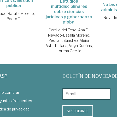
ítica vs. Gestión
Estudios
Notas 
pública
multidisciplinares
adminis
sobre ciencias
ado-Batalla Moreno,
jurídicas y gobernanza
Nevado-
Pedro T
global
Carrillo del Teso, Ana E.
;
Nevado-Batalla Moreno,
Pedro T
;
Sánchez-Mejía,
Astrid Liliana
;
Vega Dueñas,
Lorena Cecilia
AS?
BOLETÍN DE NOVEDAD
o comprar
guntas frecuentes
tica de privacidad
SUSCRIBIRSE