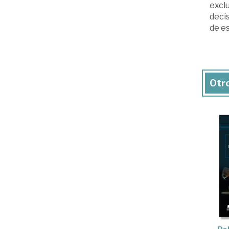
exclu
decis
de es
Otro