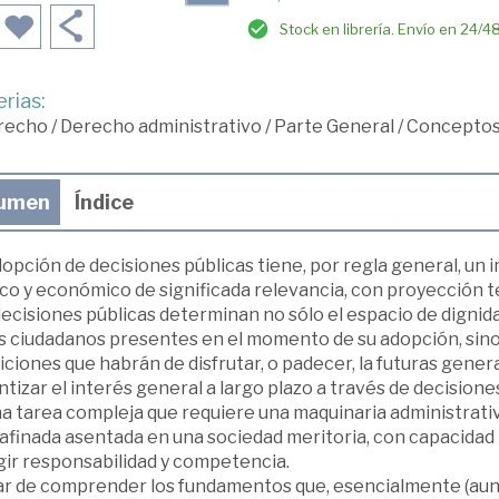
Stock en librería. Envío en 24/4
rias:
recho
/
Derecho administrativo
/
Parte General
/
Conceptos
umen
Índice
opción de decisiones públicas tiene, por regla general, un i
ico y económico de significada relevancia, con proyección 
decisiones públicas determinan no sólo el espacio de dignid
os ciudadanos presentes en el momento de su adopción, sino
ciones que habrán de disfrutar, o padecer, la futuras gener
tizar el interés general a largo plazo a través de decisione
na tarea compleja que requiere una maquinaria administrat
 afinada asentada en una sociedad meritoria, con capacidad
gir responsabilidad y competencia.
ar de comprender los fundamentos que, esencialmente (au