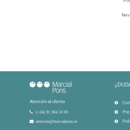
Pol
Nev
¿DUD
Atención al cliente
Com
Pre
(+34) 91 304 33 03
Polí
atencion@marcialpons.es