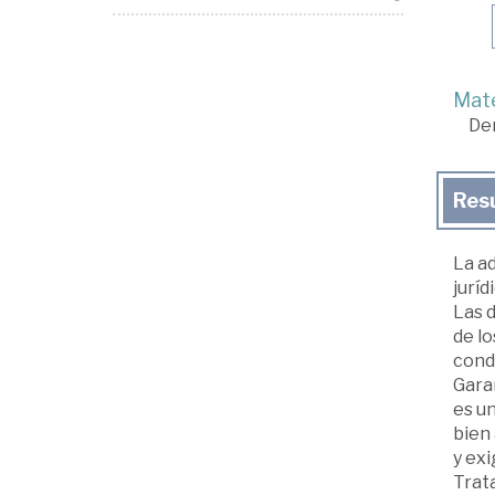
Mate
De
Res
La ad
juríd
Las 
de l
condi
Garan
es u
bien
y exi
Trat