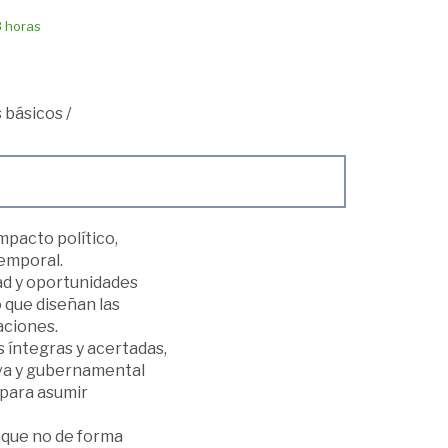
8 horas
 básicos
/
mpacto político,
temporal.
ad y oportunidades
 que diseñan las
aciones.
s íntegras y acertadas,
iva y gubernamental
 para asumir
nque no de forma