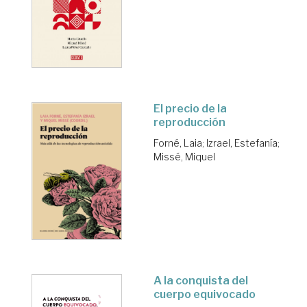
El precio de la
reproducción
Forné, Laia
;
Izrael, Estefanía
;
Missé, Miquel
A la conquista del
cuerpo equivocado