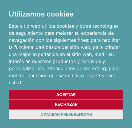
Utilizamos cookies
Este sitio web utiliza cookies y otras tecnologías
de seguimiento para mejorar su experiencia de
navegación con los siguientes fines:
para habilitar
la funcionalidad básica del sitio web
,
para brindar
una mejor experiencia en el sitio web
,
medir su
interés en nuestros productos y servicios y
personalizar las interacciones de marketing
,
para
mostrar anuncios que sean más relevantes para
usted
.
ACEPTAR
RECHAZAR
CAMBIAR PREFERENCIAS