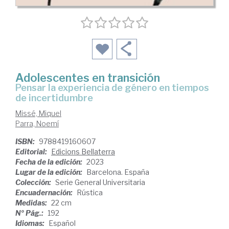
Adolescentes en transición
pensar la experiencia de género en tiempos
de incertidumbre
Missé, Miquel
Parra, Noemí
ISBN:
9788419160607
Editorial:
Edicions Bellaterra
Fecha de la edición:
2023
Lugar de la edición:
Barcelona. España
Colección:
Serie General Universitaria
Encuadernación:
Rústica
Medidas:
22 cm
Nº Pág.:
192
Idiomas:
Español